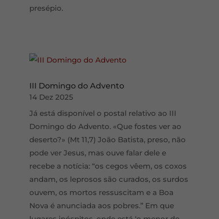
presépio.
III Domingo do Advento
14 Dez 2025
Já está disponível o postal relativo ao III
Domingo do Advento. «Que fostes ver ao
deserto?» (Mt 11,7) João Batista, preso, não
pode ver Jesus, mas ouve falar dele e
recebe a notícia: “os cegos vêem, os coxos
andam, os leprosos são curados, os surdos
ouvem, os mortos ressuscitam e a Boa
Nova é anunciada aos pobres.” Em que
lugares inóspitos, onde está ‘o menor do