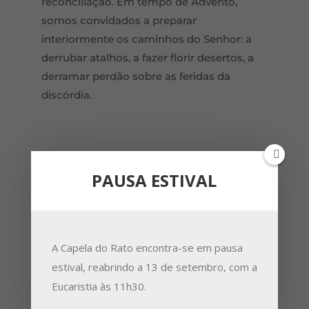
reconciliação. Em tempo de Advento,
somos convidados a preparar
interiormente os caminhos do Senhor: a
derrubar atalhos, a fazer florir desertos, a
derramar perdão sobre as feridas da
discórdia.
PAUSA ESTIVAL
Celebração dos 1700 anos do Concílio de
Niceia (325) – comentários ao Credo
A Capela do Rato encontra-se em pausa
9 Dez 2025
estival, reabrindo a 13 de setembro, com a
Para celebrar os 1700 do concílio de Niceia
Eucaristia às 11h30.
(325) em que se declarou a divindade de