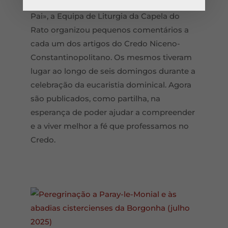
Jesus, o Filho de Deus, «consubstancial ao
Pai», a Equipa de Liturgia da Capela do
Rato organizou pequenos comentários a
cada um dos artigos do Credo Niceno-
Constantinopolitano. Os mesmos tiveram
lugar ao longo de seis domingos durante a
celebração da eucaristia dominical. Agora
são publicados, como partilha, na
esperança de poder ajudar a compreender
e a viver melhor a fé que professamos no
Credo.