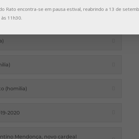
 de todos nós
do Rato encontra-se em pausa estival, reabrindo a 13 de setemb
a às 11h30.
a)
lia)
o (homilia)
2019-2020
olentino Mendonça, novo cardeal