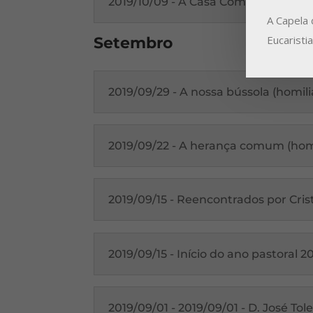
2019/10/09 - A Casa Comum precisa
A Capela 
Eucaristi
Setembro
2019/09/29 - A nossa bússola (homili
2019/09/22 - A herança comum (homi
2019/09/15 - Reencontrados por Crist
2019/09/15 - Início do ano pastoral 
2019/09/01 - 2019/09/01 - D. José T