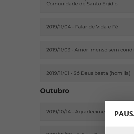
Comunidade de Santo Egídio
2019/11/04 - Falar de Vida e Fé
2019/11/03 - Amor imenso sem condi
2019/11/01 - Só Deus basta (homilia)
Outubro
PAUS
2019/10/14 - Agradecimento pela vi