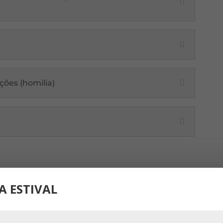
ções (homilia)
A ESTIVAL
da e testemunho de Manuela Silva