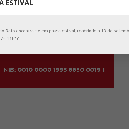
A ESTIVAL
do Rato encontra-se em pausa estival, reabrindo a 13 de setemb
a às 11h30.