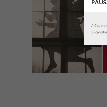
PAUS
A Capela 
Eucaristi