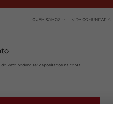
QUEM SOMOS
VIDA COMUNITÁRIA
ato
a do Rato podem ser depositados na conta