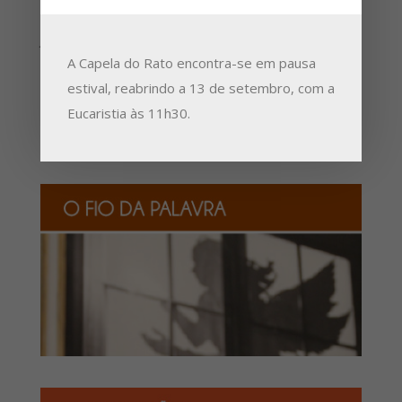
preparação para a peregrinação à Irlanda em
julho de 2026.
A Capela do Rato encontra-se em pausa
estival, reabrindo a 13 de setembro, com a
Eucaristia às 11h30.