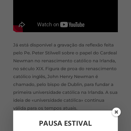
Já está disponível a gravação da reflexão feita
pelo Pe. Peter Stilwell sobre o papel do Cardeal
Newman no renascimento católico na Irlanda,
no século XIX. Figura de proa do renascimento
católico inglês, John Henry Newman é
chamado, pelo bispo de Dublin, para fundar a
primeira universidade católica na Irlanda. A sua
ideia de «universidade católica» continua
válida para os tempos atuais.
Esta reflexão aconteceu no dia 24 de junho, na
PAUSA ESTIVAL
Capela do Rato, pelas 19 h no âmbito da