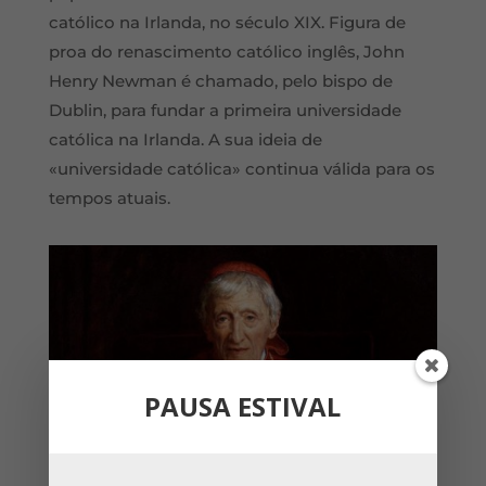
católico na Irlanda, no século XIX. Figura de
proa do renascimento católico inglês, John
Henry Newman é chamado, pelo bispo de
Dublin, para fundar a primeira universidade
católica na Irlanda. A sua ideia de
«universidade católica» continua válida para os
tempos atuais.
PAUSA ESTIVAL