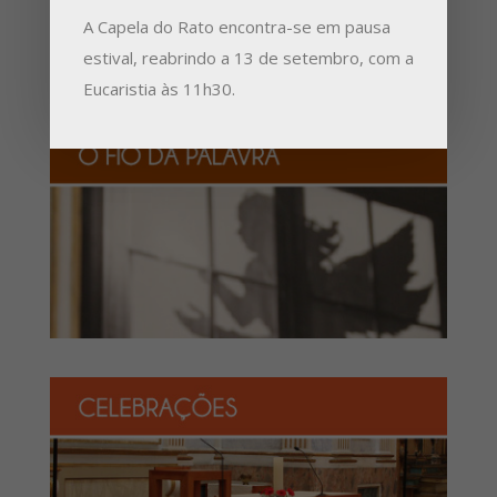
A Capela do Rato encontra-se em pausa
estival, reabrindo a 13 de setembro, com a
Eucaristia às 11h30.