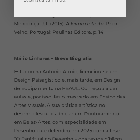
Persistência da Obra II.
Arte e Religião (pp. 181-
192). Maia, Portugal: Documenta;
Mendonça, J.T. (2015).
A leitura infinita.
Prior
Velho, Portugal: Paulinas Editora. p. 14
Mário Linhares – Breve Biografia
Estudou na António Arroio, licenciou-se em
Design Paisagístico e, mais tarde, em Design
de Equipamento na FBAUL. Começou a dar
aulas e, por isso, fez o mestrado em Ensino das
Artes Visuais. A sua prática artística no
desenho levou-o a iniciar um Doutoramento
em Belas-Artes, com especialidade em
Desenho, que defendeu em 2025 com a tese:
“O Espiritual no Desenho – dos textos bíblicos