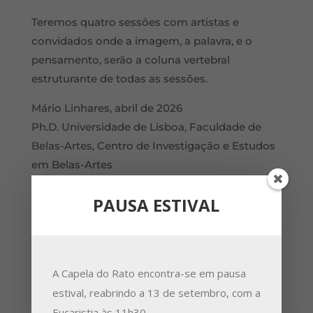
Teremos quatro sessões com artistas e
convidados onde a imagem, a palavra, e o
pensamento, serão a coluna vertebral
estruturante de todas as sessões.
Mário Linhares, abril de 2026
Ph.D. Universidade de Lisboa, Faculdade de
Belas-Artes, Centro de Investigação e Estudos
em Belas-Artes
PAUSA ESTIVAL
Referências bibliográficas
Blanchot, M. (2005).
O livro por vir.
São Paulo,
Brasil: Martins Fontes. p. 231;
A Capela do Rato encontra-se em pausa
Ferrari, F. (2020).
O Deus dos artistas. Três
estival, reabrindo a 13 de setembro, com a
exercícios de epifanologia.
In T. Maia (Org.),
Eucaristia às 11h30.