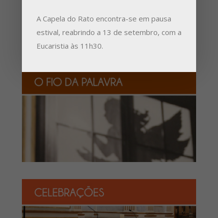
A Capela do Rato encontra-se em pausa
estival, reabrindo a 13 de setembro, com a
Eucaristia às 11h30.