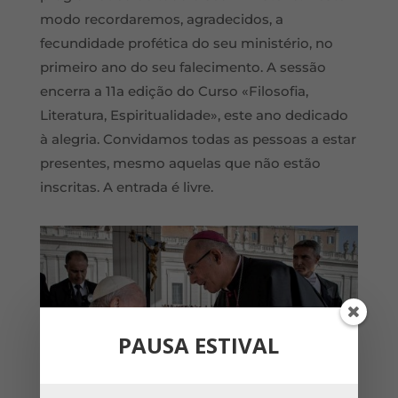
modo recordaremos, agradecidos, a
fecundidade profética do seu ministério, no
primeiro ano do seu falecimento. A sessão
encerra a 11a edição do Curso «Filosofia,
Literatura, Espiritualidade», este ano dedicado
à alegria. Convidamos todas as pessoas a estar
presentes, mesmo aquelas que não estão
inscritas. A entrada é livre.
PAUSA ESTIVAL