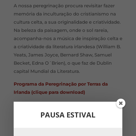
A nossa peregrinação procura revisitar fazer
memória da inculturação do cristianismo na
cultura celta, a sua originalidade e criatividade.
Na beleza da paisagem, onde o sol rareia,
acompanha-nos a música de inspiração celta e
a criatividade da literatura irlandesa (William B.
Yeats, James Joyce, Bernard Shaw, Samuel
Becket, Edna O´Brien), o que faz de Dublin
capital Mundial da Literatura.
Programa da Peregrinação por Terras da
Irlanda (clique para download)
Etapas de formalização da inscrição
PAUSA ESTIVAL
1ª Até 20 de fevereiro de 2026:
Preenchimento
da
ficha de inscrição (download aqui)
e envio
para
capeladorato@gmail.com
; pagamento da