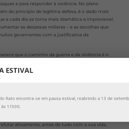
ataques e para responder à violência. No plano
além do princípio de legítima defesa, é o dado mais
e a cada dia se torna mais dramática e imprevisível.
aumentar as despesas miliares – e as escolhas que
uitos governantes com a justificativa da
parece que o caminho da guerra e da violência é o
 lembra, denunciando, o aumento da despesa militar
A ESTIVAL
estados. Cita Santo Agostinho, fonte da sua
ente a paz ama também os inimigos da paz». O
 integral», já presente na encíclica
Pacem in
s religiões e das tradições espirituais, ao promoverem
do Rato encontra-se em pausa estival, reabrindo a 13 de setemb
o entre os povos, não legitimando formas de
a às 11h30.
anorama contemporâneo, cada vez mais, arrastar as
ençoar o nacionalismo e justificar religiosamente a
 refutar ativamente, antes de tudo com a sua vida,