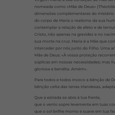
nomeada como «Mãe de Deus» (
Theotóko
dimensões complementares do mistério de 
do corpo de Maria o realismo da sua hu
contemplar a relação de afeto e de ternu
Cristo, não apenas na gravidez e no naci
sua morte na cruz. Maria é a Mãe que con
interceder por nós junto do Filho. Uma an
Mãe de Deus: «À vossa proteção recorrem
súplicas em nossas necessidades; mas li
gloriosa e bendita. Amém».
Para todos e todos invoco a bênção de D
bênção celta das terras irlandesas, adapt
Que a estrada se abra à tua frente,
que o vento sopre levemente em tuas cos
que o sol brilhe morno e suave em tua fa