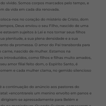
eis do vivido. Somos corpos marcados pelo tempo, e
dom da vida em cada dia renovada.
 coloca-nos no coração do mistério de Cristo, dom
tempos, Deus enviou o seu Filho, nascido de uma
ue estavam sujeitos à Lei e nos tornar seus filhos
sua plenitude, a sua plena densidade e a sua
mento da promessa. O amor do Pai transborda para
o carne, nascido de mulher. Estamos na
os introduzidos, como filhos e filhas muito amados,
seu amor filial feito dom, o Espírito Santo, é
homem e cada mulher clama, no gemido silencioso
é a continuação do anúncio aos pastores do
Natal: «encontrareis um menino envolto em panos e
 dirigiram-se apressadamente para Belém e
tado na manjedoura. Quando O viram, começaram a