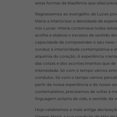
estas formas de blasfémia que obscure
Regressemos ao evangelho de Lucas proc
Maria a interiorizar a densidade de exper
nos Lucas: «Maria conservava todas esta
acolhe e elabora o excesso de sentido d
capacidade de compreender o seu nexo. C
conduz à interioridade contemplativa e at
alquimia do coração. A experiência crent
das coisas e dos acontecimentos que de 
intensidade. Só com o tempo vamos entra
condutor. Só com o tempo vamos percebe
partir da nossa experiência e do nosso se
contemplativo, precisamos de voltar à m
linguagem própria da vida, o sentido da 
Hoje celebramos a mais antiga declaração
Virgem Maria, a sua condição de Mãe do 