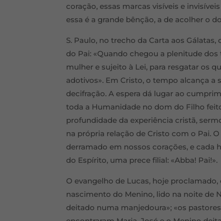
coração, essas marcas visíveis e invisív
essa é a grande bênção, a de acolher o 
S. Paulo, no trecho da Carta aos Gálatas,
do Pai: «Quando chegou a plenitude dos 
mulher e sujeito à Lei, para resgatar os q
adotivos». Em Cristo, o tempo alcança a 
decifração. A espera dá lugar ao cumpri
toda a Humanidade no dom do Filho feit
profundidade da experiência cristã, serm
na própria relação de Cristo com o Pai. O 
derramado em nossos corações, e cada 
do Espírito, uma prece filial: «Abba! Pai!».
O evangelho de Lucas, hoje proclamado, 
nascimento do Menino, lido na noite de 
deitado numa manjedoura»; «os pastores
encontraram Maria, José e o Menino dei