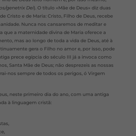
s/genetrix Dei
). O título «Mãe de Deus» diz duas
Cristo e de Maria: Cristo, Filho de Deus, recebe
manidade. Nunca nos cansaremos de meditar e
ra que a maternidade divina de Maria oferece a
mento, mas ao longo de toda a vida de Deus, até à
tinuamente gera o Filho no amor e, por isso, pode
tiga prece egípcia do século III já a invoca como
os, Santa Mãe de Deus; não desprezeis as nossas
vrai-nos sempre de todos os perigos, ó Virgem
eus, neste primeiro dia do ano, com uma antiga
ada à linguagem cristã:
tas,
ce,