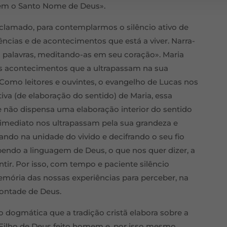
cem o Santo Nome de Deus».
lamado, para contemplarmos o silêncio ativo de
iências e de acontecimentos que está a viver. Narra-
s palavras, meditando-as em seu coração». Maria
os acontecimentos que a ultrapassam na sua
omo leitores e ouvintes, o evangelho de Lucas nos
iva (de elaboração do sentido) de Maria, essa
e não dispensa uma elaboração interior do sentido
imediato nos ultrapassam pela sua grandeza e
ndo na unidade do vivido e decifrando o seu fio
ndo a linguagem de Deus, o que nos quer dizer, a
ntir. Por isso, com tempo e paciente silêncio
emória das nossas experiências para perceber, na
vontade de Deus.
 dogmática que a tradição cristã elabora sobre a
Filho de Deus feito homem e, por isso mesmo,