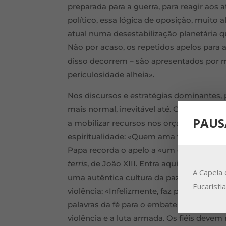
preparada para a guerra, para reagir aos 
político, essa lógica de oposição, muito 
atual numa desestabilização planetária qu
Não por acaso, os repetidos apelos para 
disso decorrem – são apresentados por m
periculosidade alheia».
Nos discursos e estratégias dominantes, 
mais normal, inevitável até. O Papa Leão
PAUS
a mobilizar recursos nos orçamentos dos 
espiritualidade: «Quem ama verdadeiram
Papa recorda o apelo a «um desarmamento
terris
, de João XIII. Entra aqui o lugar da
A Capela 
uma autêntica cultura da paz e do diálog
Eucaristi
violência: «Infelizmente, faz parte do p
palavras da fé para o embate político, ab
violência e a luta armada. Os fiéis devem