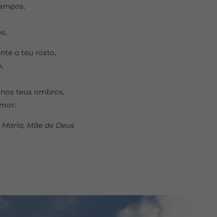
campos.
s.
te o teu rosto,
,
 nos teus ombros,
amor.
a Maria, Mãe de Deus