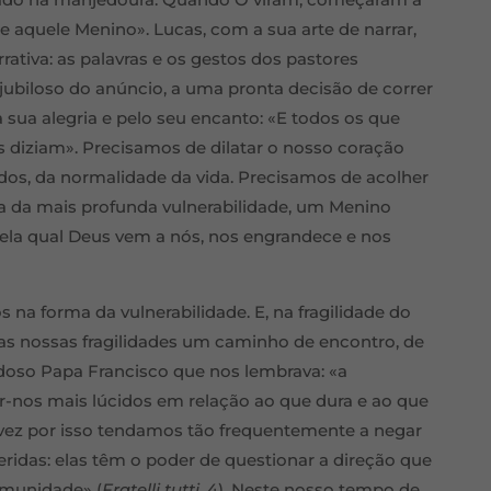
 aquele Menino». Lucas, com a sua arte de narrar,
rativa: as palavras e os gestos dos pastores
iloso do anúncio, a uma pronta decisão de correr
 sua alegria e pelo seu encanto: «E todos os que
diziam». Precisamos de dilatar o nosso coração
idos, da normalidade da vida. Precisamos de acolher
a da mais profunda vulnerabilidade, um Menino
ela qual Deus vem a nós, nos engrandece e nos
 na forma da vulnerabilidade. E, na fragilidade do
s nossas fragilidades um caminho de encontro, de
doso Papa Francisco que nos lembrava: «a
r-nos mais lúcidos em relação ao que dura e ao que
alvez por isso tendamos tão frequentemente a negar
 feridas: elas têm o poder de questionar a direção que
omunidade» (
Fratelli tutti
, 4). Neste nosso tempo de