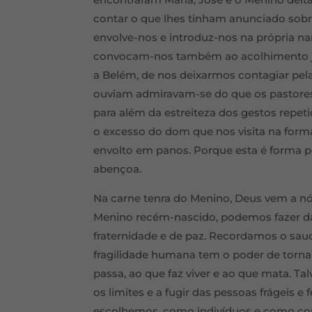
contar o que lhes tinham anunciado sobre
envolve-nos e introduz-nos na própria nar
convocam-nos também ao acolhimento jub
a Belém, de nos deixarmos contagiar pela
ouviam admiravam-se do que os pastores 
para além da estreiteza dos gestos repet
o excesso do dom que nos visita na form
envolto em panos. Porque esta é forma p
abençoa.
Na carne tenra do Menino, Deus vem a nós
Menino recém-nascido, podemos fazer da
fraternidade e de paz. Recordamos o sau
fragilidade humana tem o poder de torna
passa, ao que faz viver e ao que mata. T
os limites e a fugir das pessoas frágeis e
escolhemos, como indivíduos e como c