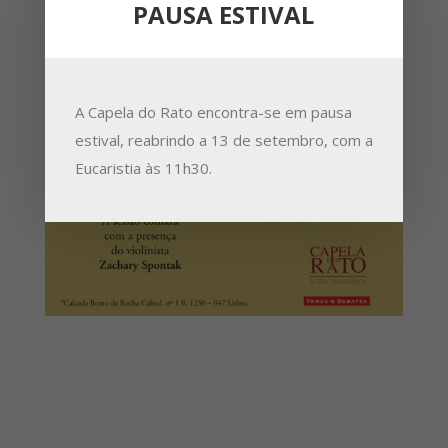
PAUSA ESTIVAL
A Capela do Rato encontra-se em pausa
estival, reabrindo a 13 de setembro, com a
Eucaristia às 11h30.