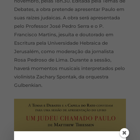
novembro, pelas 18h.30. Editada pela Temas de
Debates, a obra pretende apresentar Paulo em
suas raízes judaicas. A obra será apresentada
pelo Professor José Pedro Serra e o P.
Francisco Martins, jesuíta e doutorado em
Escritura pela Universidade Hebraica de
Jerusalém, como moderação da jornalista
Rosa Pedroso de Lima. Durante a sessão,
haverá momentos musicais interpretados pelo
violinista Zachary Spontak, da orquestra
Gulbenkian.