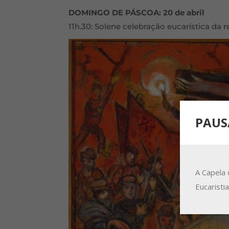
DOMINGO DE PÁSCOA: 20 de abril
11h.30: Solene celebração eucarística da 
PAUS
A Capela 
Eucaristi