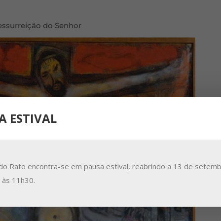
ressurreição do Senhor
A ESTIVAL
do Rato encontra-se em pausa estival, reabrindo a 13 de setemb
a às 11h30.