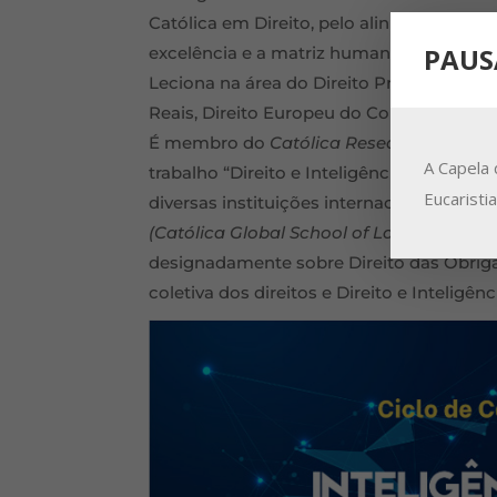
Católica em Direito, pelo alinhamento do
PAUS
excelência e a matriz humanista da Unive
Leciona na área do Direito Privado, rege
Reais, Direito Europeu do Consumidor e T
É membro do
Católica Research Centre f
A Capela 
trabalho “Direito e Inteligência Artificia
Eucaristi
diversas instituições internacionais. É 
(Católica Global School of Law)
e autor d
designadamente sobre Direito das Obrigaç
coletiva dos direitos e Direito e Inteligência