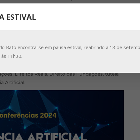
 seu percurso de vida com os princípios de
A ESTIVAL
rsidade.
ndo, nomeadamente, Direito das Obrigações, Direitos
eoria e Prática da Indemnização.
or the Future of Law
, onde coordena o grupo de
do Rato encontra-se em pausa estival, reabrindo a 13 de setemb
l”, e vem participando em projetos de investigação de
a às 11h30.
cocoordenador do LL.M.
“Law in a Digital Economy”
e diversas publicações em Direito Privado,
ões, Direitos Reais, Direito das Fundações, tutela
 Artificial.