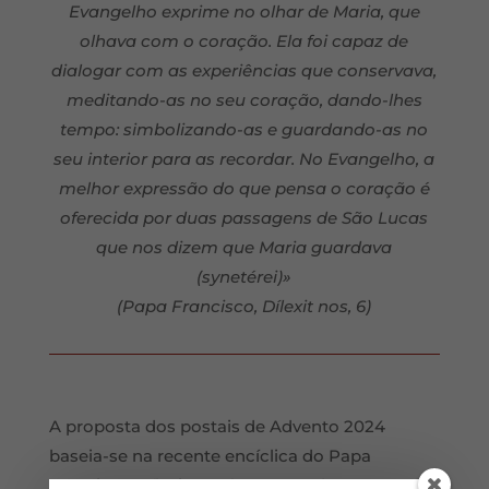
Evangelho exprime no olhar de Maria, que
olhava com o coração. Ela foi capaz de
dialogar com as experiências que conservava,
meditando-as no seu coração, dando-lhes
tempo: simbolizando-as e guardando-as no
seu interior para as recordar. No Evangelho, a
melhor expressão do que pensa o coração é
oferecida por duas passagens de São Lucas
que nos dizem que Maria guardava
(synetérei)
»
(Papa Francisco, Dílexit nos, 6)
A proposta dos postais de Advento 2024
baseia-se na recente encíclica do Papa
Francisco, Dílexit nos (Amou-nos): «… em tudo