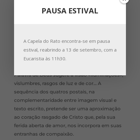
isso somos mais que vencedores graças
PAUSA ESTIVAL
Àquele que nos amou» (Rm 8,37). Em cada
domingo do Advento (o II coincide com a
Imaculada Conceição) propõe-se para
A Capela do Rato encontra-se em pausa
meditação um trecho da Encíclica, a motivar a
estival, reabrindo a 13 de setembro, com a
sua leitura completa. A imagem pretende ser
uma proposta/sugestão de contemplação e de
Eucaristia às 11h30.
visualização da palavra escrita, pois também a
Palavra de Deus sugere à visão «iluminações»,
vislumbres, rasgos de luz e de cor… A
sequência dos quatros postais, na
complementaridade entre imagem visual e
texto escrito, pretende ser uma aproximação
ao coração rasgado de Cristo que, pela sua
ferida aberta de amor, nos incorpora em suas
entranhas de compaixão.