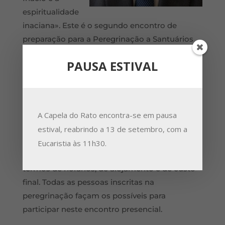
espiritualidade
inaciana». Este é o segundo encontro de
preparação para a Peregrinação a Santuários
do Norte de Espanha, organizada pela Capela
PAUSA ESTIVAL
do Rato. A visita à terra natal de Santo Inácio
(Loyola) e à casa de família onde viveu, é
ocasião para aprofundarmos o carisma da
espiritualidade inaciana.
A Capela do Rato encontra-se em pausa
Após a comunicação, estarão connosco dois
estival, reabrindo a 13 de setembro, com a
representantes da Agência Alegretur para nos
Eucaristia às 11h30.
dar as necessárias indicações práticas, em
termos de horários, de alojamento e de custo
final. Todas as pessoas inscritas na
peregrinação façam os possíveis para
participar neste encontro presencial.