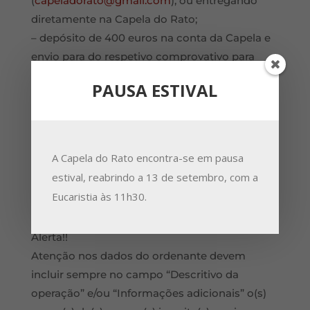
(
capeladorato@gmail.com
), ou entregando
diretamente na Capela do Rato;
– depósito de 400 euros na conta da Capela e
envio para do respetivo comprovativo para
capeladorato@gmail.com
PAUSA ESTIVAL
Transferência bancária
Beneficiário:
Capela de Nossa Senhora da Bonança
A Capela do Rato encontra-se em pausa
NIB: 0010 0000 1993 6630 0019 1
estival, reabrindo a 13 de setembro, com a
Iban: PT50 0010 0000 1993 6630 0019 1
Eucaristia às 11h30.
Swift/Bic: BBPIPTPL
Alerta!!
Atenção nos dados do ordenante devem
incluir sempre no campo “Descritivo da
operação” e/ou “Informações adicionais” o(s)