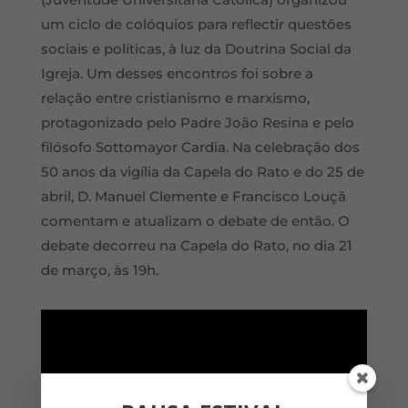
um ciclo de colóquios para reflectir questões
sociais e políticas, à luz da Doutrina Social da
Igreja. Um desses encontros foi sobre a
relação entre cristianismo e marxismo,
protagonizado pelo Padre João Resina e pelo
filósofo Sottomayor Cardia. Na celebração dos
50 anos da vigília da Capela do Rato e do 25 de
abril, D. Manuel Clemente e Francisco Louçã
comentam e atualizam o debate de então. O
debate decorreu na Capela do Rato, no dia 21
de março, às 19h.