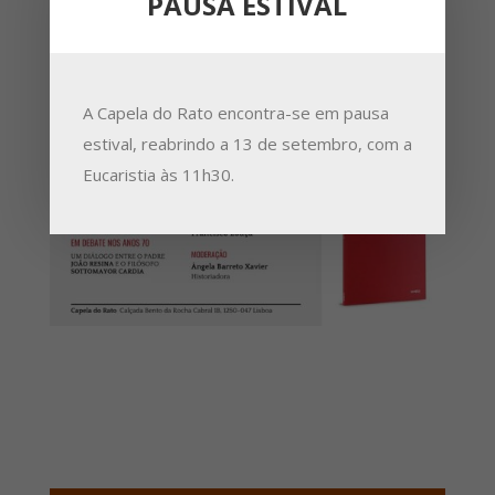
PAUSA ESTIVAL
A Capela do Rato encontra-se em pausa
estival, reabrindo a 13 de setembro, com a
Eucaristia às 11h30.