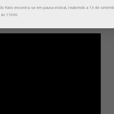
do Rato encontra-se em pausa estival, reabrindo a 13 de setemb
a às 11h30.
“Novas sementes de contemplação” |