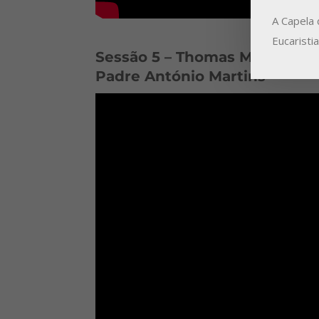
A Capela 
Eucaristi
Sessão 5 – Thomas Merton – 
Padre António Martins