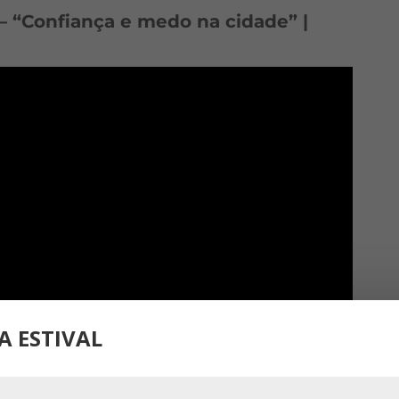
 “Confiança e medo na cidade” |
A ESTIVAL