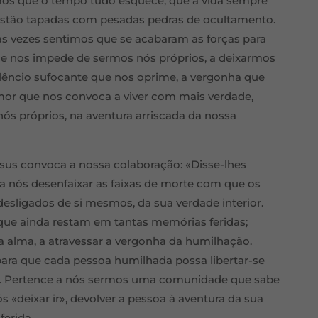
mos que o tempo tudo esquece, que a vida sempre
 estão tapadas com pesadas pedras de ocultamento.
ntas vezes sentimos que se acabaram as forças para
que nos impede de sermos nós próprios, a deixarmos
ilêncio sufocante que nos oprime, a vergonha que
amor que nos convoca a viver com mais verdade,
nós próprios, na aventura arriscada da nossa
Jesus convoca a nossa colaboração: «Disse-lhes
ce a nós desenfaixar as faixas de morte com que os
esligados de si mesmos, da sua verdade interior.
e que ainda restam em tantas memórias feridas;
da alma, a atravessar a vergonha da humilhação.
ara que cada pessoa humilhada possa libertar-se
s. Pertence a nós sermos uma comunidade que sabe
ós «deixar ir», devolver a pessoa à aventura da sua
ferida.