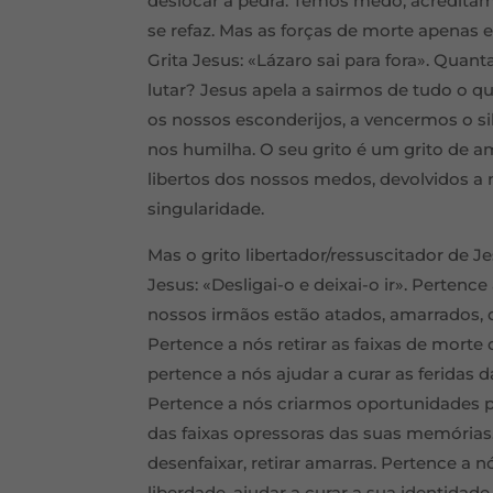
deslocar a pedra. Temos medo, acredita
se refaz. Mas as forças de morte apenas
Grita Jesus: «Lázaro sai para fora». Qua
lutar? Jesus apela a sairmos de tudo o 
os nossos esconderijos, a vencermos o s
nos humilha. O seu grito é um grito de 
libertos dos nossos medos, devolvidos a 
singularidade.
Mas o grito libertador/ressuscitador de 
Jesus: «Desligai-o e deixai-o ir». Perten
nossos irmãos estão atados, amarrados, d
Pertence a nós retirar as faixas de mort
pertence a nós ajudar a curar as feridas 
Pertence a nós criarmos oportunidades p
das faixas opressoras das suas memória
desenfaixar, retirar amarras. Pertence a n
liberdade, ajudar a curar a sua identidade 