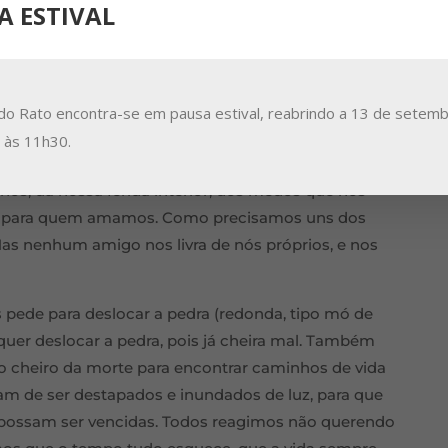
a Jesus. O seu grito é de socorro, busca consolo,
A ESTIVAL
sses estado aqui, meu irmão não teria morrido».
as, um grito de revolta. Em Marta podemo-nos rever
selvagens. Mas esses gritos vêm do profundo da
ia ficou em casa. Talvez paralisada pela dor, pelo
do Rato encontra-se em pausa estival, reabrindo a 13 de setemb
arta e Maria, correndo gritando, ou ficando
a às 11h30.
pazes de dizer palavra. Ninguém é dono das suas
ós, da nossa ferida interior, dos medos que nos
s e para quem amamos. Como precisamos uns dos
 Mas nenhum amigo nos livra de nós próprios, e nos
 pede para deslocar a pedra (redonda, tipo mó de
uer deslocar a pedra, pois já cheira mal. Também
 o cheiro da morte para encontrar caminhos de vida
am de ser destapados e inundados de luz, para que
a possam ser vencidas. Todos reagimos não querendo