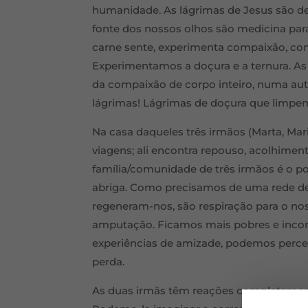
humanidade. As lágrimas de Jesus são d
fonte dos nossos olhos são medicina par
carne sente, experimenta compaixão, com
Experimentamos a doçura e a ternura. As 
da compaixão de corpo inteiro, numa aut
lágrimas! Lágrimas de doçura que limpem
Na casa daqueles três irmãos (Marta, Mar
viagens; ali encontra repouso, acolhiment
família/comunidade de três irmãos é o po
abriga. Como precisamos de uma rede d
regeneram-nos, são respiração para o n
amputação. Ficamos mais pobres e inco
experiências de amizade, podemos perceb
perda.
As duas irmãs têm reações completament