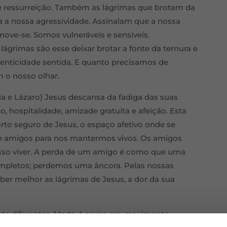
e ressurreição. Também as lágrimas que brotam da
a a nossa agressividade. Assinalam que a nossa
ove-se. Somos vulneráveis e sensíveis.
lágrimas são esse deixar brotar a fonte da ternura e
enticidade sentida. E quanto precisamos de
 o nosso olhar.
ia e Lázaro) Jesus descansa da fadiga das suas
o, hospitalidade, amizade gratuita e afeição. Esta
rto seguro de Jesus, o espaço afetivo onde se
e amigos para nos mantermos vivos. Os amigos
osso viver. A perda de um amigo é como que uma
mpletos; perdemos uma âncora. Pelas nossas
er melhor as lágrimas de Jesus, a dor da sua
e diferentes. Marta é corpo em movimento.