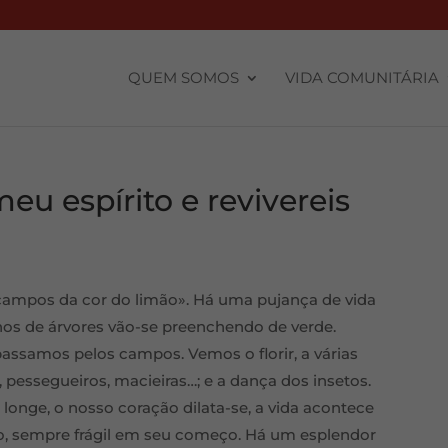
QUEM SOMOS
VIDA COMUNITÁRIA
eu espírito e revivereis
 campos da cor do limão». Há uma pujança de vida
hos de árvores vão-se preenchendo de verde.
assamos pelos campos. Vemos o florir, a várias
s, pessegueiros, macieiras…; e a dança dos insetos.
onge, o nosso coração dilata-se, a vida acontece
nro, sempre frágil em seu começo. Há um esplendor