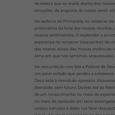
de beleza que se revela diante dos nossos
emoções, da angústia do nosso sentir ecle
Na epifania da Primavera, no renascer d
prisioneiros da fúria das nossas revoltas
nossos sentimentos. O esplendor a acon
esperança no renascer (ressuscitar) da 
das nossas raivas, das nossas violências
alma em que nos sentimos atravessados 
De ressurreição nos fala a Palavra de D
um povo exilado que perdeu a soberania e
Deus está à mercê do opressor. Atravess
liberdade, sem futuro. Duvida até da fide
de um renascimento; no meio da experiên
no meio da opressão em terra estrangeir
vossos túmulos e deles vos farei ressuscit