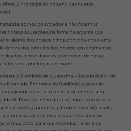
 olhos. E nos retira do noturno das nossas
sial.
a natureza, somos convidados a não ficarmos
, das nossas acusações, na fornalha ardente dos
tecer diante dos nossos olhos, convoca-nos a uma
vida dentro dos túmulos dos nossos ressentimentos,
 recalcadas, desses lugares cavernosos da nossa
e sufocados por forças de morte.
eus neste V Domingo da Quaresma. «Ressurreição» de
 a liberdade. Em terras da Babilónia, o povo de
a uma grande crise: sem terra, sem templo, sem
lidade de Deus. No meio da crise, surge a promessa
cia de morte, a promessa de uma nova vitalidade;
a, a promessa de um novo êxodo: «Vou abrir os
ar, ó meu povo, para vos reconduzir à terra de