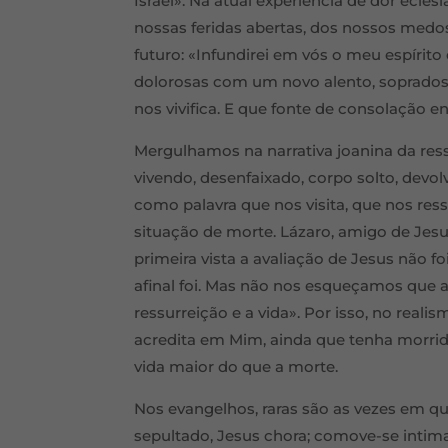
Israel». Na atual experiência de dor ecle
nossas feridas abertas, dos nossos medo
futuro: «Infundirei em vós o meu espírit
dolorosas com um novo alento, soprados
nos vivifica. E que fonte de consolação 
Mergulhamos na narrativa joanina da res
vivendo, desenfaixado, corpo solto, devo
como palavra que nos visita, que nos res
situação de morte. Lázaro, amigo de Jesu
primeira vista a avaliação de Jesus não fo
afinal foi. Mas não nos esqueçamos que a
ressurreição e a vida». Por isso, no real
acredita em Mim, ainda que tenha morrido,
vida maior do que a morte.
Nos evangelhos, raras são as vezes em qu
sepultado, Jesus chora; comove-se inti