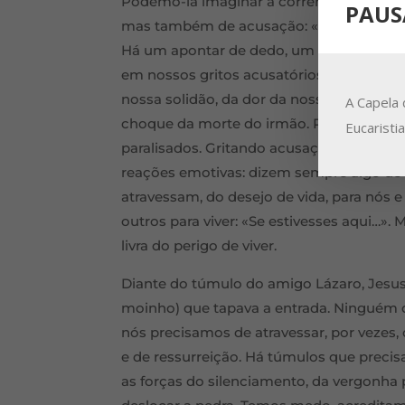
Podemo-la imaginar a correr gritando par
PAUS
mas também de acusação: «Senhor, se tive
Há um apontar de dedo, um atribuir culp
em nossos gritos acusatórios, por vezes 
nossa solidão, da dor da nossa perda. Mar
A Capela 
choque da morte do irmão. Podemos ser M
Eucaristi
paralisados. Gritando acusações, ou inca
reações emotivas: dizem sempre algo de n
atravessam, do desejo de vida, para nó
outros para viver: «Se estivesses aqui…».
livra do perigo de viver.
Diante do túmulo do amigo Lázaro, Jesus
moinho) que tapava a entrada. Ninguém q
nós precisamos de atravessar, por vezes,
e de ressurreição. Há túmulos que precis
as forças do silenciamento, da vergonh