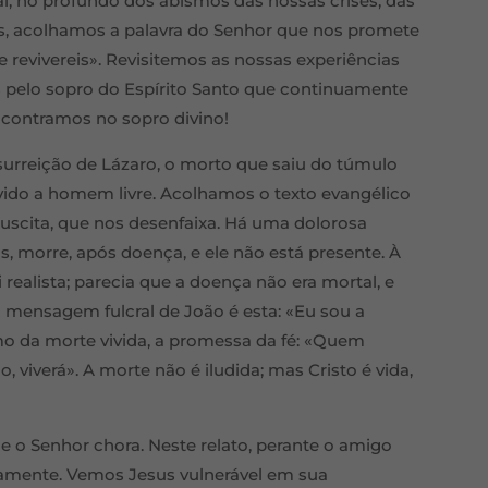
sial, no profundo dos abismos das nossas crises, das
s, acolhamos a palavra do Senhor que nos promete
o e revivereis». Revisitemos as nossas experiências
 pelo sopro do Espírito Santo que continuamente
encontramos no sopro divino!
surreição de Lázaro, o morto que saiu do túmulo
lvido a homem livre. Acolhamos o texto evangélico
suscita, que nos desenfaixa. Há uma dolorosa
s, morre, após doença, e ele não está presente. À
i realista; parecia que a doença não era mortal, e
 mensagem fulcral de João é esta: «Eu sou a
ismo da morte vivida, a promessa da fé: «Quem
 viverá». A morte não é iludida; mas Cristo é vida,
e o Senhor chora. Neste relato, perante o amigo
mamente. Vemos Jesus vulnerável em sua