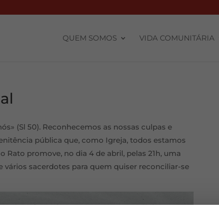
QUEM SOMOS
VIDA COMUNITÁRIA
al
ós» (Sl 50). Reconhecemos as nossas culpas e
nitência pública que, como Igreja, todos estamos
 Rato promove, no dia 4 de abril, pelas 21h, uma
 vários sacerdotes para quem quiser reconciliar-se