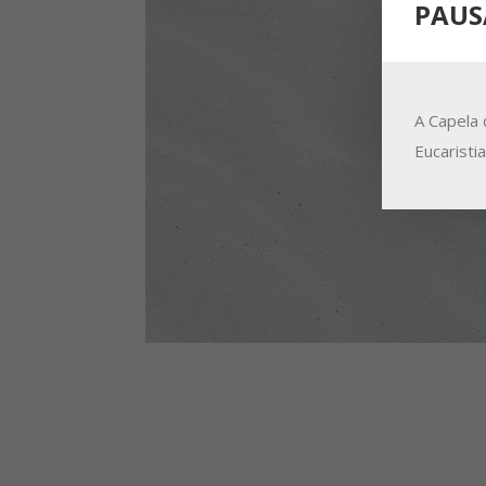
PAUS
A Capela 
Eucaristi