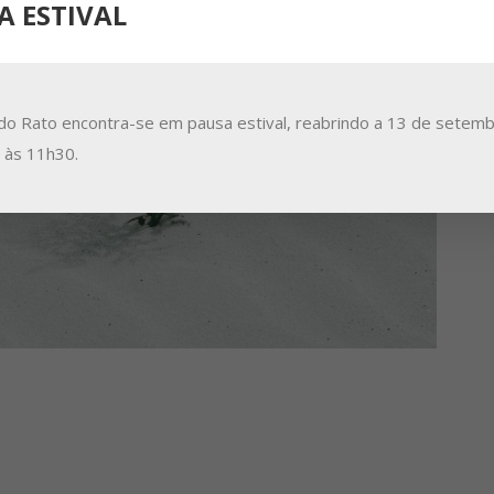
A ESTIVAL
do Rato encontra-se em pausa estival, reabrindo a 13 de setemb
a às 11h30.