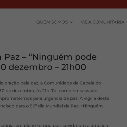
QUEM SOMOS
VIDA COMUNITÁRIA
la Paz – “Ninguém pode
 30 dezembro – 21h00
de oração pela paz, a Comunidade da Capela do
a 30 de dezembro, às 21h. Tal como no passado,
rometermos pela urgência da paz. A vigília deste
ncisco para o 56ª dia Mundial da Paz: «Ninguém
 Ucrânia, em pleno tempo pós-covid, com a ameaça