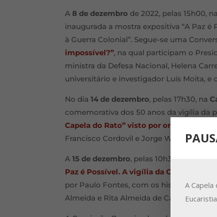
A
8 de dezembro
de 2022, pelas 15h00, n
inaugurada a mostra expositiva “A Paz é P
à Guerra Colonial”. Segue-se uma Conve
impossível?”
, na qual participam o Pres
ministra da Defesa Nacional, Helena Carre
universitário e investigador Luís Moita, e
No dia
14 de dezembro
, pelas 17h30, na
C
comemorativa dos 50 anos da vigília da pa
Capela do Rato” visto por organizadores
PAUS
Francisco Cordovil e Jorge Wemans, send
A
15 de dezembro
, pelas 10h30, a
Fundaçã
Paz é Possível. A vigília da Capela do R
A Capela 
por Paulo Fontes, com os historiadores A
Almeida e Rita Almeida de Carvalho.
Eucaristi