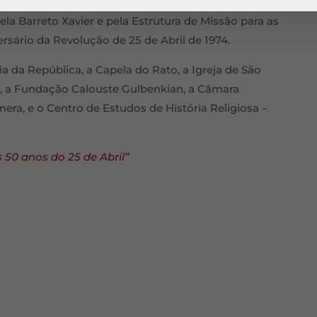
vas é composta por Jorge Wemans, António Araújo,
la Barreto Xavier e pela Estrutura de Missão para as
rio da Revolução de 25 de Abril de 1974.
ia da República, a Capela do Rato, a Igreja de São
, a Fundação Calouste Gulbenkian, a Câmara
era, e o Centro de Estudos de História Religiosa –
 50 anos do 25 de Abril”