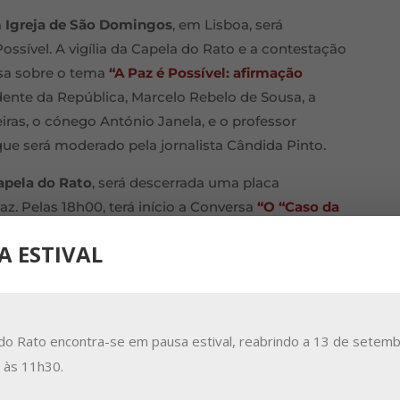
a
Igreja de São Domingos
, em Lisboa, será
ossível. A vigília da Capela do Rato e a contestação
rsa sobre o tema
“A Paz é Possível: afirmação
idente da República, Marcelo Rebelo de Sousa, a
iras, o cónego António Janela, e o professor
 que será moderado pela jornalista Cândida Pinto.
apela do Rato
, será descerrada uma placa
z. Pelas 18h00, terá início a Conversa
“O “Caso da
 e participantes”
, que vai reunir Isabel do Carmo,
A ESTIVAL
o moderado pelo jornalista António Marujo.
o Calouste Gulbenkian
acolhe a Mesa Redonda
“A
ato 50 anos depois: história e memória”
, moderada
do Rato encontra-se em pausa estival, reabrindo a 13 de setemb
ntónio Matos Ferreira, António Araújo, João Miguel
a às 11h30.