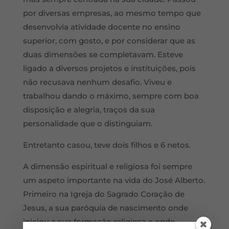
por diversas empresas, ao mesmo tempo que
desenvolvia atividade docente no ensino
superior, com gosto, e por considerar que as
duas dimensões se completavam. Esteve
ligado a diversos projetos e instituições, pois
não recusava nenhum desafio. Viveu e
trabalhou dando o máximo, sempre com boa
disposição e alegria, traços da sua
personalidade que o distinguiam.
Entretanto casou, teve dois filhos e 6 netos.
A dimensão espiritual e religiosa foi sempre
um aspeto importante na vida do José Alberto.
Primeiro na Igreja do Sagrado Coração de
Jesus, a sua paróquia de nascimento onde
iniciou a sua formação religiosa e onde