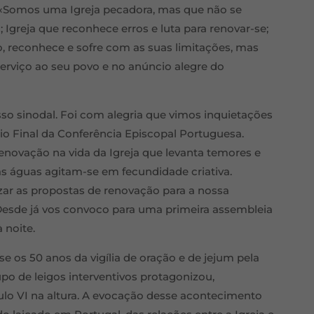
»; «Somos uma Igreja pecadora, mas que não se
Igreja que reconhece erros e luta para renovar-se;
ro, reconhece e sofre com as suas limitações, mas
serviço ao seu povo e no anúncio alegre do
o sinodal. Foi com alegria que vimos inquietações
io Final da Conferência Episcopal Portuguesa.
novação na vida da Igreja que levanta temores e
e as águas agitam-se em fecundidade criativa.
zar as propostas de renovação para a nossa
 Desde já vos convoco para uma primeira assembleia
 noite.
e os 50 anos da vigília de oração e de jejum pela
upo de leigos interventivos protagonizou,
lo VI na altura. A evocação desse acontecimento