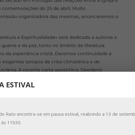
o laicado em Portugal, das relações entre a Igreja e
nas comemorações do 25 de abril. Muito
missão organizadora das mesmas, anunciaremos o
iteratura e Espiritualidade» será dedicada a autores e
uerra e da paz, tanto no âmbito da literatura
smo da experiência cristã. Daremos continuidade a
 exigentes tempos de crise climatérica e de
rânia. A recente carta apostólica, Desiderio
 e atualizar a reforma litúrgica do Concílio Vaticano
A ESTIVAL
a nossa participação nas celebrações eucarísticas.
eparação e manutenção do telhado do edifício da
cando impermeabilizações de zinco, preenchendo
do Rato encontra-se em pausa estival, reabrindo a 13 de setemb
sado. Era uma intervenção necessária e urgente
a às 11h30.