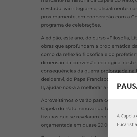
marcante na história da Capela do Rato, d
o Estado, vai integrar-se, oficialmente, 
proximamente, em cooperação com a Co
programa de celebrações.
A edição, este ano, do curso «Filosofia, L
obras que aprofundam a problemática da g
como da reflexão filosófica e do profeti
dimensão da conversão ecológica, nestes
consequências da guerra prolongada na Uc
desideravi, do Papa Francisco, a confirmar
PAUS
II, ajudar-nos-á a melhorar a qualidade d
Aproveitámos o verão para continuar a r
Capela do Rato, renovando telhas, colo
A Capela 
fissuras que se revelaram no inverno pas
Eucaristi
orçamentada em quase 29.000 euros.