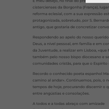
É meu desejo, no final do presente ano p
cistercienses da Borgonha (França), lugar
reforma eclesial, com a sua expressão estét
protagonizada, sobretudo, por S. Bernar
antigo, que gostaria de concretizar conv
Respondendo ao apelo do nosso querido
Deus, a nível pessoal, em família e em c
da Juventude, a realizar em Lisboa, «que
também pelo nosso bispo diocesano e seus
comunidades cristãs, para que o Espírito
Recordo o conhecido poeta espanhol Ma
camino al andar». Continuemos, pois, o n
tempos de hoje, procurando discernir o qu
entre angústias e consolações.
A todos e a todas abraço com amizade