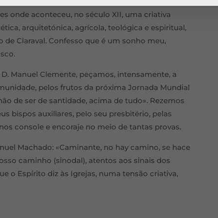
astoral, organizar uma peregrinação às abadias
es onde aconteceu, no século XII, uma criativa
ica, arquitetónica, agrícola, teológica e espiritual,
do de Claraval. Confesso que é um sonho meu,
osco.
 D. Manuel Clemente, peçamos, intensamente, a
omunidade, pelos frutos da próxima Jornada Mundial
 hão de ser de santidade, acima de tudo». Rezemos
 bispos auxiliares, pelo seu presbitério, pelas
 nos console e encoraje no meio de tantas provas.
nuel Machado: «Caminante, no hay camino, se hace
osso caminho (sinodal), atentos aos sinais dos
e o Espírito diz às Igrejas, numa tensão criativa,