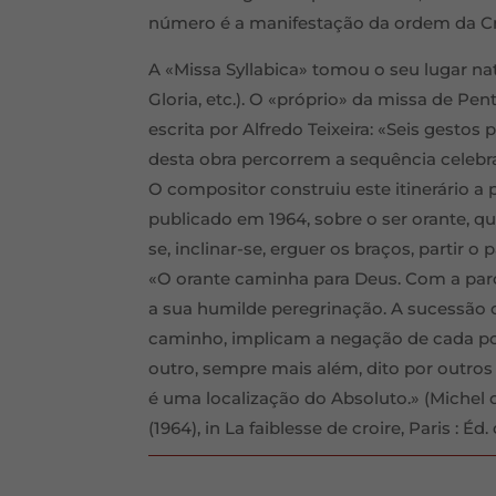
número é a manifestação da ordem da Cr
A «Missa Syllabica» tomou o seu lugar na
Gloria, etc.). O «próprio» da missa de Pe
escrita por Alfredo Teixeira: «Seis gestos
desta obra percorrem a sequência celeb
O compositor construiu este itinerário a p
publicado em 1964, sobre o ser orante, q
se, inclinar-se, erguer os braços, partir o
«O orante caminha para Deus. Com a par
a sua humilde peregrinação. A sucessão 
caminho, implicam a negação de cada pos
outro, sempre mais além, dito por outros
é uma localização do Absoluto.» (Michel 
(1964), in La faiblesse de croire, Paris : Éd. 