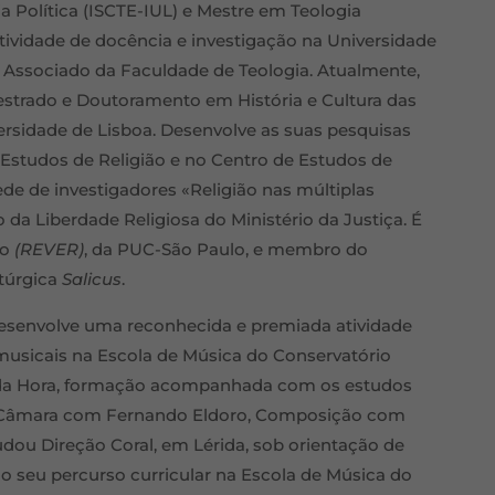
 Política (ISCTE-IUL) e Mestre em Teologia
tividade de docência e investigação na Universidade
 Associado da Faculdade de Teologia. Atualmente,
trado e Doutoramento em História e Cultura das
ersidade de Lisboa. Desenvolve as suas pesquisas
 Estudos de Religião e no Centro de Estudos de
ede de investigadores «Religião nas múltiplas
 Liberdade Religiosa do Ministério da Justiça. É
ão
(REVER)
, da PUC-São Paulo, e membro do
itúrgica
Salicus
.
desenvolve uma reconhecida e premiada atividade
 musicais na Escola de Música do Conservatório
s da Hora, formação acompanhada com os estudos
e Câmara com Fernando Eldoro, Composição com
udou Direção Coral, em Lérida, sob orientação de
 o seu percurso curricular na Escola de Música do