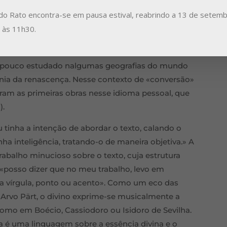
 Domingo de Pentecostes, no dia 5 de junho, a
do Rato encontra-se em pausa estival, reabrindo a 13 de setemb
Pärt. Depois da sua inscrição numa modernidade
a às 11h30.
 compositor estoniano conheceu um período de
. Durante essa travessia aprofundou o seu
 pouco estudado nalgumas geografias do mundo
fonia da renascença. Nesse contexto de «conversão»
iram as primeiras obras nesse idioma pessoal, que
).
u tinha a intenção de abordar o texto, calando o
a inteligência, tratando-o de maneira objetiva.» A
rabalho minucioso sobre o texto, cuja estrutura
: «posso dizer que no meu trabalho, levo em
da vírgula, ponto ou acento». Como um eco das
Arvo Pärt, o divino exprime-se musicalmente a
como em Boécio, Cassiodoro ou Isidoro de Sevilha.
 é uma linguagem sobre a essência divina e o