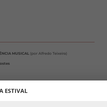
ÊNCIA MUSICAL
(por Alfredo Teixeira)
costes
ras
(2022), Alfredo Teixeira
A ESTIVAL
ndrade Nunes, saxofone e direção
l
e diálogo com a cultura, a Comunidade da Capela do