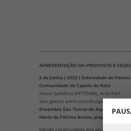
APRESENTAÇÃO DA PROPOSTA E SEQU
5 de junho | 2022 | Solenidade de Pente
Comunidade da Capela do Rato
Missa Syllabica
(1977/1996), Arvo Pärt
Seis gestos para uma liturgia sem palav
PAUS
Ensemble São Tomás de Aquino | João A
Maria de Fátima Nunes, preparação voca
Dando continuidade aos seus projetos d