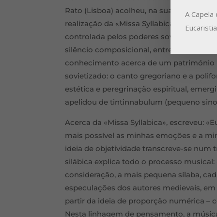
Rato (Lisboa) acolheu, na sua liturgia de
A Capela 
realização da «Missa Syllabica» de Arvo 
Eucaristi
controlada pelos poderes soviéticos, o
silêncio composicional, entre 1963 e 1974
conhecimento acerca de um património
sovietizado: o canto gregoriano e a poli
estética e peregrinação espiritual, emerg
apelidou de tintinnabulum (pequeno sino
Acerca da «Missa Syllabica», escreveu: «E
mais possível as minhas emoções e a minh
ideia de objetividade transcreve-se num t
silábica explica todo o processo musical
consideração, a mais pequena sílaba, ca
especulações dos autores medievais, em 
partir da ideia de proporção numérica – 
Nesta linhagem de pensamento, a música