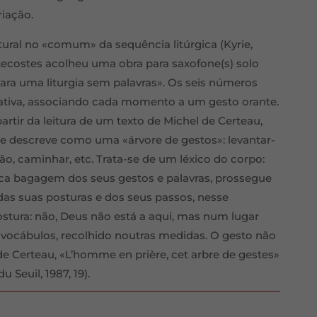
iação.
tural no «comum» da sequência litúrgica (Kyrie,
ntecostes acolheu uma obra para saxofone(s) solo
 para uma liturgia sem palavras». Os seis números
rativa, associando cada momento a um gesto orante.
artir da leitura de um texto de Michel de Certeau,
ue descreve como uma «árvore de gestos»: levantar-
 pão, caminhar, etc. Trata-se de um léxico do corpo:
ca bagagem dos seus gestos e palavras, prossegue
das suas posturas e dos seus passos, nesse
tura: não, Deus não está a aqui, mas num lugar
 vocábulos, recolhido noutras medidas. O gesto não
de Certeau, «L’homme en prière, cet arbre de gestes»
du Seuil, 1987, 19).