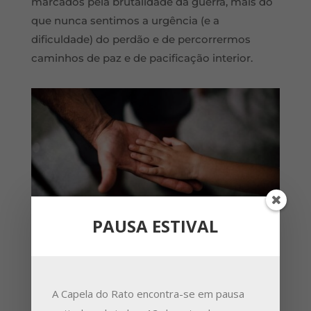
marcados pela brutalidade da guerra, mais do
que nunca sentimos a urgência (e a
dificuldade) do perdão e de percorrermos
caminhos de paz e de pacificação interior.
PAUSA ESTIVAL
A Capela do Rato encontra-se em pausa