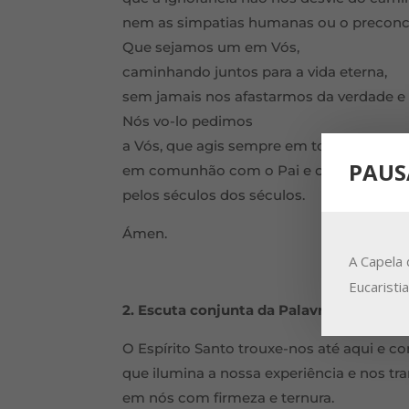
nem as simpatias humanas ou o preconce
Que sejamos um em Vós,
caminhando juntos para a vida eterna,
sem jamais nos afastarmos da verdade e d
Nós vo-lo pedimos
a Vós, que agis sempre em toda a parte,
PAUS
em comunhão com o Pai e o Filho,
pelos séculos dos séculos.
Ámen.
A Capela 
Eucaristi
2. Escuta conjunta da Palavra de Deus
O Espírito Santo trouxe-nos até aqui e c
que ilumina a nossa experiência e nos tr
em nós com firmeza e ternura.