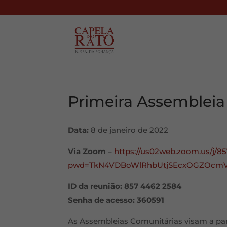
Primeira Assembleia
Data:
8 de janeiro de 2022
Via Zoom –
https://us02web.zoom.us/j/
pwd=TkN4VDBoWlRhbUtjSEcxOGZOcmV
ID da reunião: 857 4462 2584
Senha de acesso: 360591
As Assembleias Comunitárias visam a par