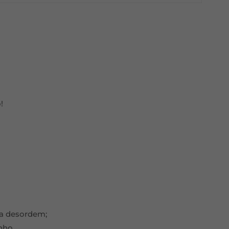
!
da desordem;
nho,