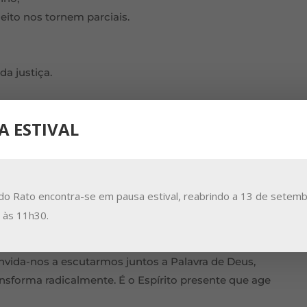
ito nos tornem parciais.
a justiça.
A ESTIVAL
do Rato encontra-se em pausa estival, reabrindo a 13 de setemb
a às 11h30.
onvida-nos a escutarmos juntos a Palavra de Deus,
ansforma radicalmente. É o Espírito presente que age