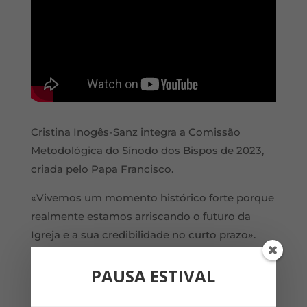
Cristina Inogês-Sanz integra a Comissão
Metodológica do Sínodo dos Bispos de 2023,
criada pelo Papa Francisco.
«Vivemos um momento histórico forte porque
realmente estamos arriscando o futuro da
Igreja e a sua credibilidade no curto prazo».
Curriculum Vitae
de Cristina Inogês-Sanz
PAUSA ESTIVAL
(PDF – clique aqui para download)