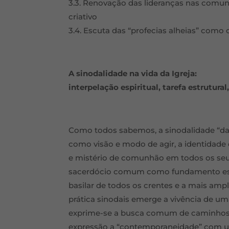
3.3. Renovação das lideranças nas comu
criativo
3.4. Escuta das “profecias alheias” com
A sinodalidade na vida da Igreja:
interpelação espiritual, tarefa estrutural,
Como todos sabemos, a sinodalidade “da” 
como visão e modo de agir, a identidade
e mistério de comunhão em todos os seus 
sacerdócio comum como fundamento essen
basilar de todos os crentes e a mais ampl
prática sinodais emerge a vivência de um
exprime-se a busca comum de caminhos 
expressão a “contemporaneidade” com um