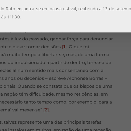
igoram a um nível mais amplo, também universal:
do Rato encontra-se em pausa estival, reabrindo a 13 de setemb
ministros ordenados/leigos. O que acontece ou não
a às 11h30.
de supõe alguma consciência histórica. Só assim é
ntes à luz do passado, ganhar força para denunciar
rente e ousar tomar decisões
[1]
. O que foi
rá muito tempo a libertar-se, mas, de uma forma
os ou impulsionado a partir de dentro, ter-se-á de
eclesial num sentido mais consentâneo com a
ns anos ou decénios – escreve Alphonse Borras –
tucionais. Quando se constata que os bispos de uma
a nação têm dificuldade, mesmo reticências, em
rá necessário tanto tempo como, por exemplo, para a
stema’ vai mexer-se”
[2]
.
, talvez represente uma das principais tarefas:
e se instalou em muitos, em razão de uma receção