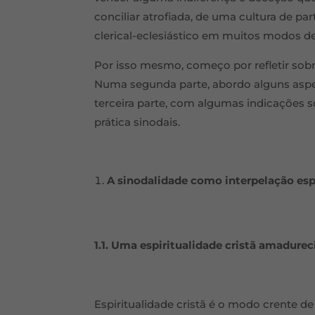
conciliar atrofiada, de uma cultura de pa
clerical-eclesiástico em muitos modos de
Por isso mesmo, começo por refletir sobr
Numa segunda parte, abordo alguns aspet
terceira parte, com algumas indicações s
prática sinodais.
A sinodalidade como interpelação esp
1.1. Uma espiritualidade cristã amadurec
Espiritualidade cristã é o modo crente de