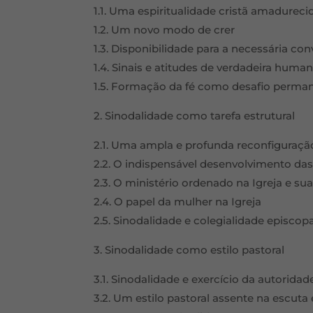
1.1. Uma espiritualidade cristã amadureci
1.2. Um novo modo de crer
1.3. Disponibilidade para a necessária co
1.4. Sinais e atitudes de verdadeira huma
1.5. Formação da fé como desafio perma
2. Sinodalidade como tarefa estrutural
2.1. Uma ampla e profunda reconfiguração
2.2. O indispensável desenvolvimento das
2.3. O ministério ordenado na Igreja e su
2.4. O papel da mulher na Igreja
2.5. Sinodalidade e colegialidade episcopa
3. Sinodalidade como estilo pastoral
3.1. Sinodalidade e exercício da autoridad
3.2. Um estilo pastoral assente na escuta 