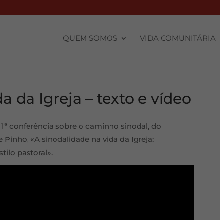
QUEM SOMOS
VIDA COMUNITÁRIA
a da Igreja – texto e vídeo
a 1ª conferência sobre o caminho sinodal, do
Pinho, «A sinodalidade na vida da Igreja:
stilo pastoral».