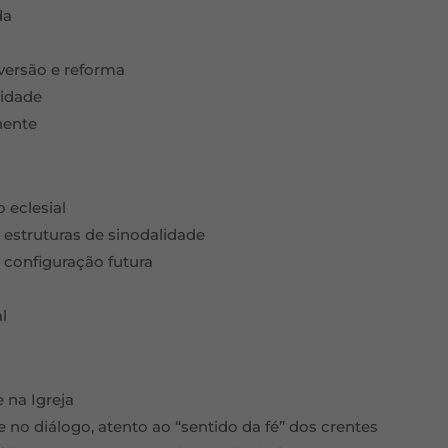
da
nversão e reforma
nidade
nente
 eclesial
 estruturas de sinodalidade
a configuração futura
l
e na Igreja
e no diálogo, atento ao “sentido da fé” dos crentes