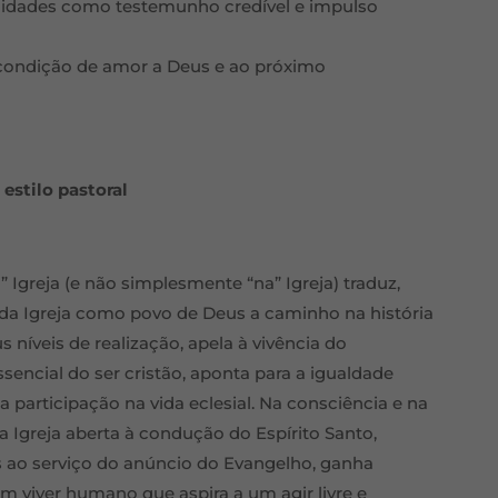
nidades como testemunho credível e impulso
o condição de amor a Deus e ao próximo
 estilo pastoral
Igreja (e não simplesmente “na” Igreja) traduz,
 da Igreja como povo de Deus a caminho na história
níveis de realização, apela à vivência do
cial do ser cristão, aponta para a igualdade
a participação na vida eclesial. Na consciência e na
a Igreja aberta à condução do Espírito Santo,
ao serviço do anúncio do Evangelho, ganha
 viver humano que aspira a um agir livre e