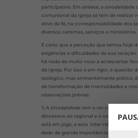
participativo. Em síntese, a sinodalidad
comunional da Igreja se tem de realizar
ativo da fé, na corresponsabilidade dos
diversos carismas, serviços e ministérios.
É certo que a perceção que temos hoje da 
exigências e dificuldades da sua receçã
há nada de muito novo a acrescentar face
da Igreja. Por isso e em rigor, a questão
teológico, mas eminentemente prático, d
de transformação de mentalidades e modo
observações prévias:
1) A sinodalidade tem a ver com todos os n
PAUS
diocesano ao regional e o universal, e, in
está em jogo, e esta inter-relação e es
dado de grande importância. O que acon