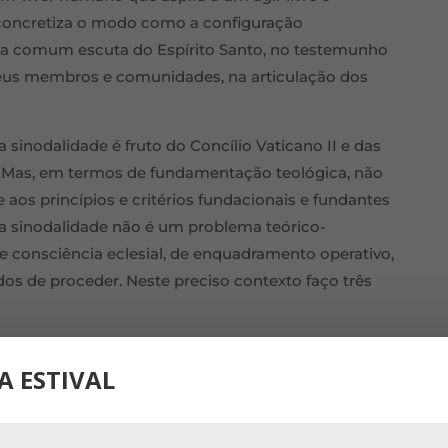
e concretiza o modo como a configuração
 na comum escuta do Espírito Santo, no testemunho
 seus membros e comunidades, na articulação dos
sinodalidade é fruto do Concílio Vaticano II e das
o. Mas, em termos de fundamentação teológica, não
 aos princípios e critérios fundacionais e fundantes
 da sinodalidade não é um problema teórico-
e consciência eclesial, de enquadramento operativo,
s de proceder. Neste preciso contexto faço três
íveis da vida da Igreja – desde o local/paroquial e
A ESTIVAL
clusive, ao ecuménico. É a vida da Igreja toda que
te condicionamento mútuos dos diversos níveis é um
tece no âmbito local tem muito a ver com