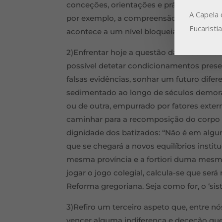
conceções, orientações e práticas que v
A Capela 
por exemplo, a compreensão da relação 
Eucaristi
acontece a um nível bloqueia outros.
2)Enfrentar hoje a questão da sinodalida
possível detetar condicionamentos prese
falsas evidências, sonhar um futuro dife
sedimentado ao longo de séculos demora
ou de outra, empurrado por fatores extern
caminhar para a recomposição do corpo 
dignidade dos batizados: “Não é em algu
que se chegará a novos equilíbrios insti
mesma província e a fortiori duma mesm
jogar o jogo colegial, calcula-se que se
Reforma gregoriana. Seja como for, o ‘si
3)Refiro um terceiro aspeto que, entre nós
vencer alguma indiferença e deceção qu