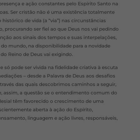
presença e ação constantes pelo Espírito Santo na
as. Ser cristão não é uma existência totalmente
stórico de vida (a “via”) nas circunstâncias
procurando ser fiel ao que Deus nos vai pedindo
nção aos sinais dos tempos e suas interpelações,
do mundo, na disponibilidade para a novidade
do Reino de Deus vai exigindo.
só pode ser vivida na fidelidade criativa à escuta
 mediações – desde a Palavra de Deus aos desafios
 através das quais descobrimos caminhos a seguir,
-se, assim, a questão se o entendimento comum do
eclesial têm favorecido o crescimento de uma
nscientemente aberta à ação do Espírito,
samento, linguagem e ação livres, responsáveis,