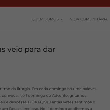
QUEM SOMOS
VIDA COMUNITÁRIA
as veio para dar
itmo da liturgia. Em cada domingo há uma palavra,
s convoca. No I domingo do Advento, gritámos,
céu e descêsseis» (Is 66,19). Tantas vezes sentimos o
de um Deus silencioso. No II domingo acolhemos a