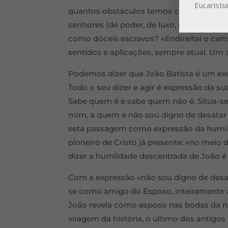
Eucaristi
quantos obstáculos temos criado no no
senhores (de poder, de luxo, de prestígi
como dóceis escravos? «Endireitai o cam
sentidos e aplicações, sempre atual. Um 
Podemos dizer que João Batista é um exc
Todo o seu dizer e agir é expressão da sua
Sabe quem é e sabe quem não é. Situa-se
mim, a quem é não sou digno de desatar 
esta passagem como expressão da humild
pioneiro de Cristo já presente: «no meio
dizer a humildade descentrada de João é
Com a expressão «não sou digno de desata
se como amigo do Esposo, inteiramente a
João revela como esposo nas bodas da no
viragem da história, o último dos antigo