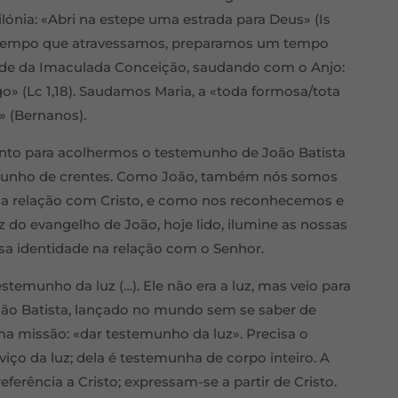
ilónia: «Abri na estepe uma estrada para Deus» (Is
te tempo que atravessamos, preparamos um tempo
ade da Imaculada Conceição, saudando com o Anjo:
go» (Lc 1,18). Saudamos Maria, a «toda formosa/tota
» (Bernanos).
nto para acolhermos o testemunho de João Batista
temunho de crentes. Como João, também nós somos
ssa relação com Cristo, e como nos reconhecemos e
uz do evangelho de João, hoje lido, ilumine as nossas
ssa identidade na relação com o Senhor.
temunho da luz (…). Ele não era a luz, mas veio para
 João Batista, lançado no mundo sem se saber de
a missão: «dar testemunho da luz». Precisa o
rviço da luz; dela é testemunha de corpo inteiro. A
ferência a Cristo; expressam-se a partir de Cristo.