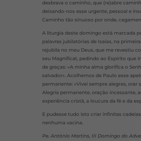
desbrava o caminho, que (re)abre caminho
deixando-nos esse urgente, pessoal e ins
Caminho tão sinuoso por onde, cegamen
A liturgia deste domingo está marcada p
palavras jubilatórias de Isaías, na primeir
rejubila no meu Deus, que me revestiu c
seu Magnificat, pedindo ao Espírito que 
de graças: «A minha alma glorifica o Sen
salvador». Acolhemos de Paulo esse apelo
permanente: «Vivei sempre alegres, orar 
Alegria permanente, oração incessante, 
experiência cristã, a loucura da fé e da e
E pudesse tudo isto criar infinitas cadei
nenhuma vacina.
Pe. António Martins, III Domingo do Adv