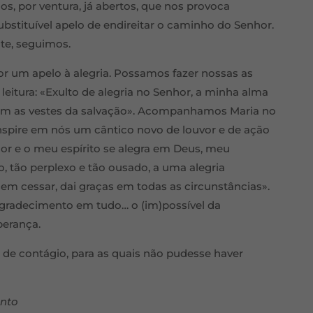
s, por ventura, já abertos, que nos provoca
ubstituível apelo de endireitar o caminho do Senhor.
te, seguimos.
or um apelo à alegria. Possamos fazer nossas as
a leitura: «Exulto de alegria no Senhor, a minha alma
om as vestes da salvação». Acompanhamos Maria no
inspire em nós um cântico novo de louvor e de ação
hor e o meu espírito se alegra em Deus, meu
, tão perplexo e tão ousado, a uma alegria
sem cessar, dai graças em todas as circunstâncias».
agradecimento em tudo… o (im)possível da
sperança.
as de contágio, para as quais não pudesse haver
ento