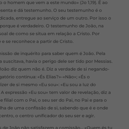
odo o homem que vem a este mundo» (Jo 1,19). É ao
presenta e dá testemunho. O seu testemunho é o
icada, entregue ao serviço de um outro. Por isso o
 porque é verdadeiro. O testemunho de João, na
soal de como se situa em relação a Cristo. Por
e se reconhece a partir de Cristo.
ssão de inquérito para saber quem é João. Pela
suscitava, havia o perigo dele ser tido por Messias.
, João diz quem não é. Diz a verdade de si negando-
gatório continua: «És Elias?»-«Não»; «És o
izer de si mesmo «Eu sou»: «Eu sou a luz do
A expressão «Eu sou» tem valor de revelação, diz a
 filial com o Pai, o seu ser do Pai, no Pai e para o
ilha de uma confissão de si, sabendo que é e onde
centro, o centro unificador do seu ser e agir.
as de João não satisfazem a comissão… «Quem és tu