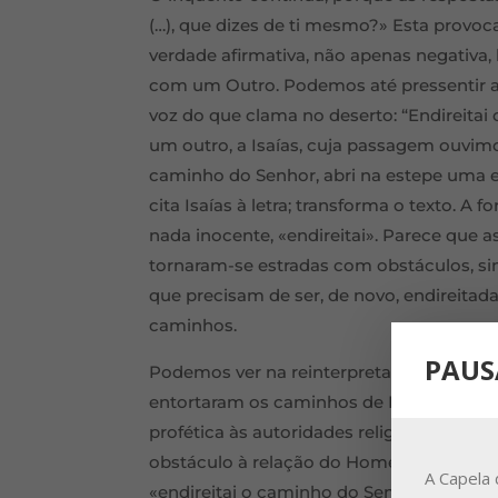
(…), que dizes de ti mesmo?» Esta prov
verdade afirmativa, não apenas negativa, 
com um Outro. Podemos até pressentir a
voz do que clama no deserto: “Endireitai
um outro, a Isaías, cuja passagem ouvim
caminho do Senhor, abri na estepe uma e
cita Isaías à letra; transforma o texto. A
nada inocente, «endireitai». Parece que a
tornaram-se estradas com obstáculos, sin
que precisam de ser, de novo, endireitad
caminhos.
PAUS
Podemos ver na reinterpretação de João 
entortaram os caminhos de Deus com o s
profética às autoridades religiosas de t
obstáculo à relação do Homem com Deus
A Capela 
«endireitai o caminho do Senhor» um apel