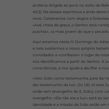
profecia dirigida ao povo no exílio de Bab
40,3). Na estepe espinhosa e árida des
novo. Celebramos com alegria a Solenid
«Avé, cheia de graça, o Senhor está conti
pulchra», «a mais jovem do que o pecado
Aqui estamos neste III Domingo do Adve
e nele avaliarmos o nosso próprio tes
convidados a «confessar» o lugar da no
nos identificamos a partir do Senhor. A l
consciências, e nos ajude a decifrar a no
«Veio João como testemunha, para dar tes
dar testemunho da luz» (Jo 1,8). Aí está
onde vem (evangelho de S. João), com um
evangelho: «Ele não era a luz»; está ao se
identidade e a missão de João estão em re