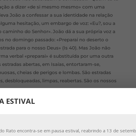
ocação a dizer «de si mesmo mesmo» com uma
leva João a confessar a sua identidade na relação
lguma hesitação, um embargo de voz: «Eu?, sou a
 o caminho do Senhor». João dá a sua própria voz a
os no domingo passado: «Preparai no deserto o
strada para o nosso Deus» (Is 40). Mas João não
 forma verbal «preparai» é substituída por uma outra
s estradas abertas, em Isaías, entortaram-se,
uosas, cheias de perigos e lombas. São estradas
as, desbloqueadas, limpas, reabertas. São os nossos
A ESTIVAL
uma crítica declarada às autoridades judaicas que
eu legalismo; podemos ver aí também uma crítica
odos os tempos, e deste nosso tempo, que se tornam
 pelos seus escândalos. Podemos ver ainda nesse
do Rato encontra-se em pausa estival, reabrindo a 13 de setemb
o direto a uma avaliação pessoal da nossa vida: