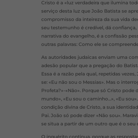
Cristo é a «luz verdadeira que ilumina t
serviço desta luz que João Batista se a
compromisso da inteireza da sua vida ded
seu testemunho é credível, dá confiança,
narrativa do evangelho, é a confissão pes
outras palavras: Como ele se compreende 
As autoridades judaicas enviam uma comi
adesão popular que a pregação do Batista 
Essa é a razão pela qual, repetidas vezes
se: «Eu não sou o Messias». Mas o interro
Profeta?»-«Não». Porque só Cristo pode d
mundo», «Eu sou o caminho…», «Eu sou». 
condição divina de Cristo, a sua identidade
Pai. João só pode dizer «Não sou». Marav
se situa a partir de um outro que é o seu 
O inquérito continua, porque as respost