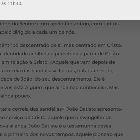
a às 11h30.
sso caminho para Deus e com Deus? Quantos
o, de sucesso, de competição…) não temos servido
inho do Senhor»: um apelo tão antigo, com tantos
apelo dirigido a cada um de nós.
êntrico descentrado de si, mas centrado em Cristo.
 identidade acolhida e percebida a partir de Cristo.
 em relação a Cristo: «Aquele que vem depois de
a correia das sandálias». Lemos, habitualmente,
ade de João, do seu descentramento. Ele é
 de vós está Alguém que ainda não conheceis». Mas
 ainda pouco.
r a correia das sandálias», João Batista apresenta-
o serviço de Cristo, aquele que o evangelho de
va aliança. João Batista é a testemunha dessa
s e o primeiro dos novos tempos, aquele pioneiro que