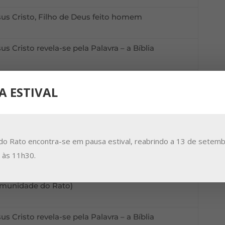
sus Cristo, Filho de Deus feito homem
us Cristo revela-se pela Palavra – a Bíblia
us Cristo revela-se pela Palavra – a Bíblia
A ESTIVAL
us Cristo revela-se pela Palavra – a Bíblia
do Rato encontra-se em pausa estival, reabrindo a 13 de setemb
Tempo da Quaresma
a às 11h30.
tiro (integração no tempo de Retiro da
munidade do Rato)
us Cristo revela-se pela Palavra – a Bíblia