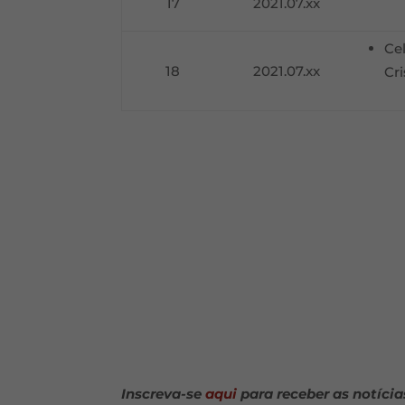
17
2021.07.xx
Ce
18
2021.07.xx
Cr
Inscreva-se
aqui
para receber as notícia