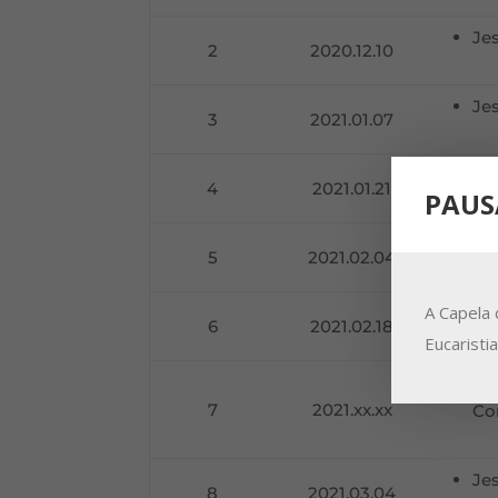
Je
2
2020.12.10
Jes
3
2021.01.07
Jes
4
2021.01.21
PAUS
Jes
5
2021.02.04
A Capela 
O 
6
2021.02.18
Eucaristi
Re
7
2021.xx.xx
Co
Jes
8
2021.03.04