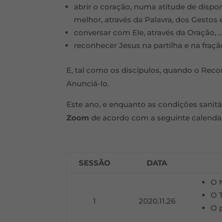
abrir o coração, numa atitude de dispo
melhor, através da Palavra, dos Gestos 
conversar com Ele, através da Oração, 
reconhecer Jesus na partilha e na fraçã
E, tal como os discípulos, quando o Re
Anunciá-lo.
Este ano, e enquanto as condições sanitá
Zoom
de acordo com a seguinte calenda
SESSÃO
DATA
O 
O 
1
2020.11.26
O 