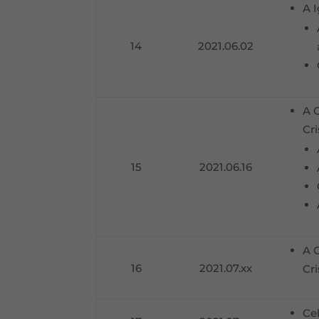
A 
14
2021.06.02
A 
Cri
15
2021.06.16
A 
16
2021.07.xx
Cr
Ce