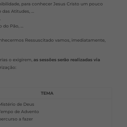
nibilidade, para conhecer Jesus Cristo um pouco
e das Atitudes, …
…
o do Pão, …
conhecermos Ressuscitado vamos, imediatamente,
rias o exigirem,
as sessões serão realizadas via
rização:
TEMA
Mistério de Deus
Tempo de Advento
percurso a fazer