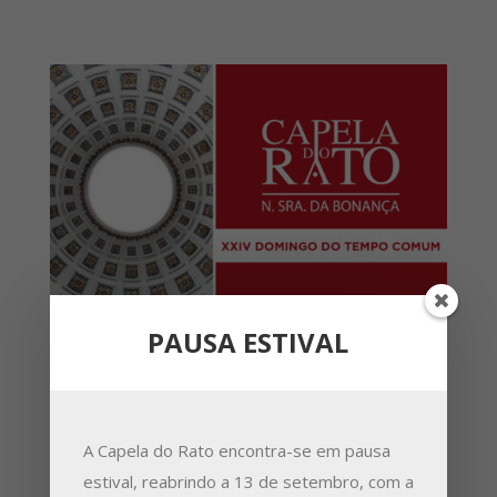
PAUSA ESTIVAL
A Capela do Rato encontra-se em pausa
estival, reabrindo a 13 de setembro, com a