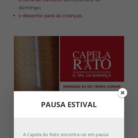
domingo;
o
desenho para as crianças
.
PAUSA ESTIVAL
A Capela do Rato encontra-se em pausa