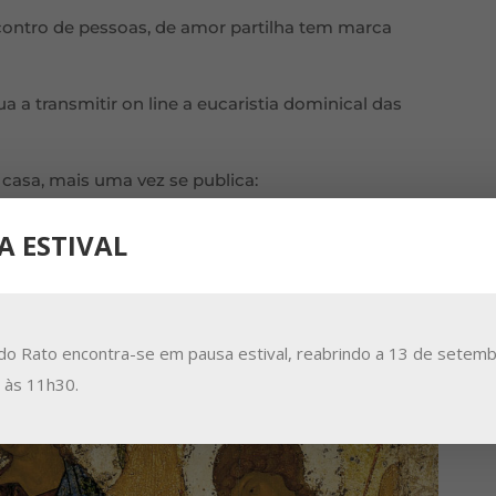
ncontro de pessoas, de amor partilha tem marca
a transmitir on line a eucaristia dominical das
 casa, mais uma vez se publica:
bado;
A ESTIVAL
mingo;
do Rato encontra-se em pausa estival, reabrindo a 13 de setemb
a às 11h30.