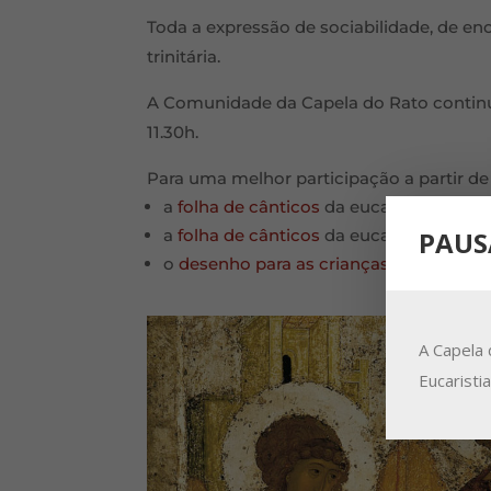
Toda a expressão de sociabilidade, de e
trinitária.
A Comunidade da Capela do Rato continua 
11.30h.
Para uma melhor participação a partir de
a
folha de cânticos
da eucaristia de sá
PAUS
a
folha de cânticos
da eucaristia de do
o
desenho para as crianças
.
A Capela 
Eucaristi