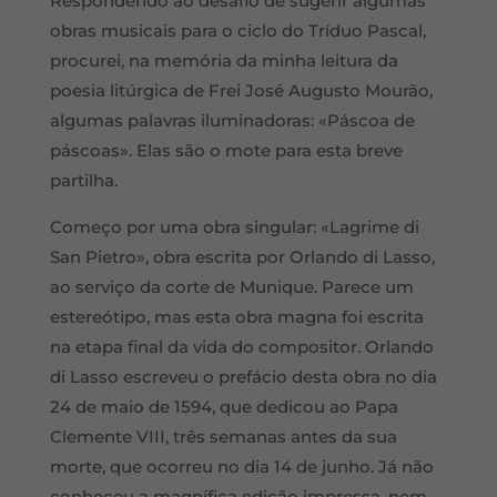
Respondendo ao desafio de sugerir algumas
obras musicais para o ciclo do Tríduo Pascal,
procurei, na memória da minha leitura da
poesia litúrgica de Frei José Augusto Mourão,
algumas palavras iluminadoras: «Páscoa de
páscoas». Elas são o mote para esta breve
partilha.
Começo por uma obra singular: «Lagrime di
San Pietro», obra escrita por Orlando di Lasso,
ao serviço da corte de Munique. Parece um
estereótipo, mas esta obra magna foi escrita
na etapa final da vida do compositor. Orlando
di Lasso escreveu o prefácio desta obra no dia
24 de maio de 1594, que dedicou ao Papa
Clemente VIII, três semanas antes da sua
morte, que ocorreu no dia 14 de junho. Já não
conheceu a magnífica edição impressa, nem