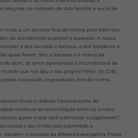
 nosso desejo e da nossa intencionalidade, a
s relações, no contexto da vida familiar e social de
m mais, a um excesso fora da norma, para além dos
reto, do socialmente aceitável e esperado. A nossa
 exceder a dos escribas e fariseus, a dos fazedores e
elas quais forem. Sim, o excesso é a marca da
sso do dom, do amor apaixonado e incondicional de
mundo que nos deu o seu próprio Filho» (Jo 3,16).
ostas excessivas, imprevisíveis, fora da norma
opostas novas e radicais interpretações do
dade contínua de reconciliação entre os irmãos:
 matarás; quem matar será submetido a julgamento”.
irar contra o seu irmão será submetido a
 «porém», o excesso da diferença evangélica. Passa