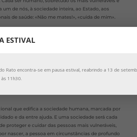
. Cada ser humano, sobretudo os mais vulneráveis e
 um de nós, à sociedade inteira, ao Estado, aos
sionais de saúde: «Não me mates!», «cuida de mim».
 vida humana que se confronta com uma doença
A ESTIVAL
ável sofrimento e numa profunda solidão. Nessas
 grito desesperado de dor e de revolta de querer
morte serena. Esse grito de desespero bem poderá
 de saber acolher com seriedade esse grito, por
do Rato encontra-se em pausa estival, reabrindo a 13 de setemb
e o desejo de querer viver uma vida com sentido,
a às 11h30.
 de afetos, por um acompanhamento de
e ajude o doente ou a pessoa idosa a despedir-se da
cional que edifica a sociedade humana, marcada por
uidado e da entre ajuda. E uma sociedade será cada
e proteger e cuidar das pessoas mais vulneráveis,
 por nascer, a pessoa em circunstâncias de profundo