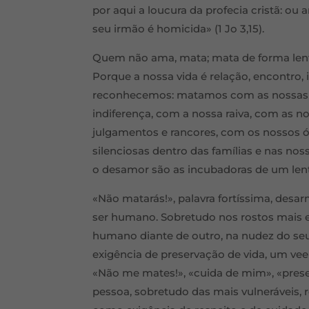
por aqui a loucura da profecia cristã:
seu irmão é homicida» (1 Jo 3,15).
Quem não ama, mata; mata de forma lenta,
Porque a nossa vida é relação, encontro
reconhecemos: matamos com as nossas e
indiferença, com a nossa raiva, com as
julgamentos e rancores, com os nossos
silenciosas dentro das famílias e nas no
o desamor são as incubadoras de um lent
«Não matarás!», palavra fortíssima, desar
ser humano. Sobretudo nos rostos mais e
humano diante de outro, na nudez do seu
exigência de preservação de vida, um vee
«Não me mates!», «cuida de mim», «prese
pessoa, sobretudo das mais vulneráveis,