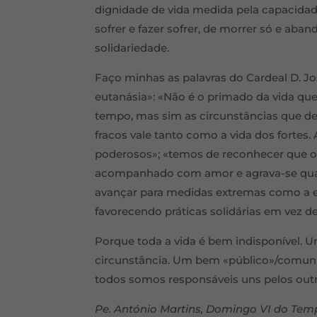
dignidade de vida medida pela capacidade
sofrer e fazer sofrer, de morrer só e aban
solidariedade.
Faço minhas as palavras do Cardeal D. Jos
eutanásia»: «Não é o primado da vida que
tempo, mas sim as circunstâncias que dev
fracos vale tanto como a vida dos fortes.
poderosos»; «temos de reconhecer que o
acompanhado com amor e agrava-se quan
avançar para medidas extremas como a e
favorecendo práticas solidárias em vez de
Porque toda a vida é bem indisponível. 
circunstância. Um bem «público»/comunit
todos somos responsáveis uns pelos ou
Pe. António Martins, Domingo VI do T