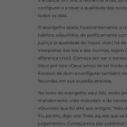
a atualizar em nós, a reorientar a raiz do
configurar e a rever a qualidade das nossa
todos os dias.
O evangelho apela, incessantemente, a u
hábitos adquiridos, do politicamente cor
justiça (a qualidade do nosso viver) há de
interpretes das leis e das normas, sejam 
diferença cristã. Começa por ser o exce
Deus por nós: «Deus amou de tal modo o 
Excesso de dom a configurar também resp
fecundas em sua ousadia atrevida.
No texto do evangelho aqui lido, estão pr
mandamento «não matarás!» e da necessi
«Ouvistes que foi dito aos antigos: “Não
Eu, porém, digo-vos: Todo aquele que se 
julgamento». Começamos por sublinhar o