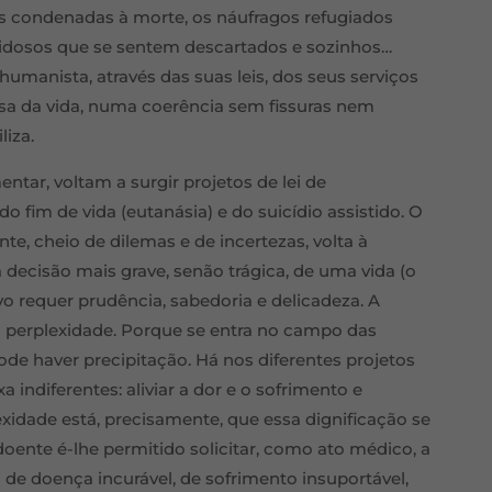
as condenadas à morte, os náufragos refugiados
s idosos que se sentem descartados e sozinhos…
humanista, através das suas leis, dos seus serviços
esa da vida, numa coerência sem fissuras nem
liza.
tar, voltam a surgir projetos de lei de
o fim de vida (eutanásia) e do suicídio assistido. O
nte, cheio de dilemas e de incertezas, volta à
 decisão mais grave, senão trágica, de uma vida (o
tivo requer prudência, sabedoria e delicadeza. A
a perplexidade. Porque se entra no campo das
pode haver precipitação. Há nos diferentes projetos
 indiferentes: aliviar a dor e o sofrimento e
xidade está, precisamente, que essa dignificação se
doente é-lhe permitido solicitar, como ato médico, a
de doença incurável, de sofrimento insuportável,