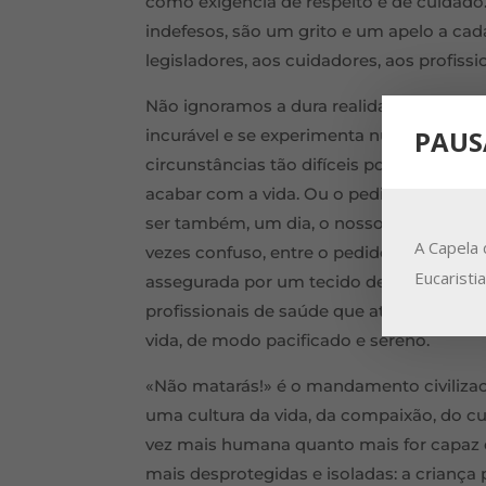
como exigência de respeito e de cuidado
indefesos, são um grito e um apelo a cada
legisladores, aos cuidadores, aos profis
Não ignoramos a dura realidade de uma
PAUS
incurável e se experimenta num insuport
circunstâncias tão difíceis pode surgir o
acabar com a vida. Ou o pedido de uma 
ser também, um dia, o nosso. Precisamos
A Capela 
vezes confuso, entre o pedido de morrer 
Eucaristi
assegurada por um tecido de relações e
profissionais de saúde que atenue a dor 
vida, de modo pacificado e sereno.
«Não matarás!» é o mandamento civiliza
uma cultura da vida, da compaixão, do c
vez mais humana quanto mais for capaz d
mais desprotegidas e isoladas: a criança