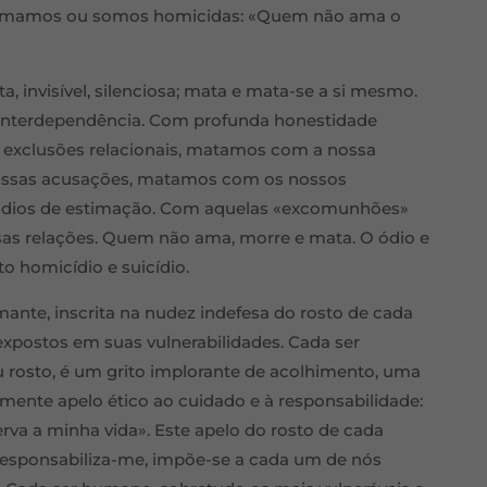
 ou amamos ou somos homicidas: «Quem não ama o
 invisível, silenciosa; mata e mata-se a si mesmo.
, interdependência. Com profunda honestidade
xclusões relacionais, matamos com a nossa
 nossas acusações, matamos com os nossos
 ódios de estimação. Com aquelas «excomunhões»
ssas relações. Quem não ama, morre e mata. O ódio e
o homicídio e suicídio.
mante, inscrita na nudez indefesa do rosto de cada
xpostos em suas vulnerabilidades. Cada ser
 rosto, é um grito implorante de acolhimento, uma
mente apelo ético ao cuidado e à responsabilidade:
rva a minha vida». Este apelo do rosto de cada
 responsabiliza-me, impõe-se a cada um de nós