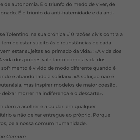
 de autonomia. É o triunfo do medo de viver, de
donado. É o triunfo da anti-fraternidade e da anti-
é Tolentino, na sua crónica «10 razões civis contra a
 tem de estar sujeito às circunstâncias de cada
em estar sujeitas ao primado da vida»; «A vida dos
 A vida dos pobres vale tanto como a vida dos
 sofrimento é vivido de modo diferente quando é
do é abandonado à solidão»; «A solução não é
utanásia, mas inspirar modelos de maior coesão,
 deixar morrer na indiferença e o descarte».
Um dom a acolher e a cuidar, em qualquer
ário a não deixar entregue ao próprio. Porque
tros, pela nossa comum humanidade.
empo Comum