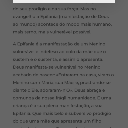
acompanhada de trovões e relâmpagos, sinais
do seu prodígio e da sua força. Mas no
evangelho a Epifania (manifestação de Deus
ao mundo) acontece do modo mais humano,
mais terno, mais vulnerável possível.
A Epifania é a manifestação de um Menino
vulnerável e indefeso ao colo da mãe que o
sustem e o sustenta, e assim o apresenta.
Deus manifesta-se vulnerável no Menino
acabado de nascer: «Entraram na casa, viram o
Menino com Maria, sua Mãe, e, prostrando-se
diante d’Ele, adoraram-n’O». Deus abraça e
comunga da nossa frágil humanidade. E uma
criança é a sua plena manifestação, a sua
Epifania. Que mais belo e subversivo prodígio
do que uma mãe que apresenta um filho