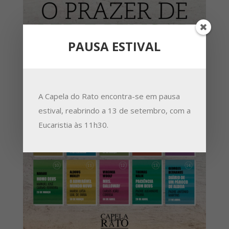
PAUSA ESTIVAL
A Capela do Rato encontra-se em pausa
estival, reabrindo a 13 de setembro, com a
Eucaristia às 11h30.