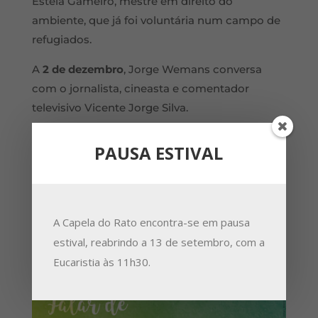
Estela Gameiro, mestre em direito do
ambiente, que já foi voluntária num campo de
refugiados.
A
2 de dezembro
, Jorge Wemans conversa
com o jornalista, cineasta e comentador
televisivo Vicente Jorge Silva.
Por fim, no dia
9 de dezembro
, a encerrar o
PAUSA ESTIVAL
ciclo, Leonor Xavier conversa com Maria
Antónia Palla.
Os encontros decorrem todos à segunda-feira,
A Capela do Rato encontra-se em pausa
sempre às 18.30h, na Capela do Rato (Calçada
estival, reabrindo a 13 de setembro, com a
Bento da Rocha Cabral, 1 B).
Eucaristia às 11h30.