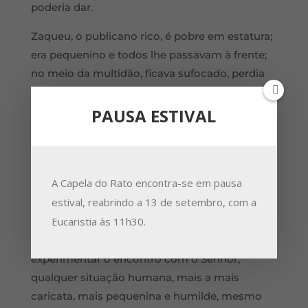
poderia dar.
Zaqueu, o publicano rico, é pobre em estatura;
era pequenino e todos lhe passavam à frente;
no meio da multidão, ficava sufocado, perdia
as vistas. Mas é um homem imaginativo e
pragmático. Aproveita-se das possibilidades da
PAUSA ESTIVAL
realidade para alcançar o seu desejo de ver
Jesus: sobe a um sicómoro. Há nisto algo de
caricato, de indigno, de impróprio. Mas aquele
A Capela do Rato encontra-se em pausa
homem não se importa nada com os juízos
estival, reabrindo a 13 de setembro, com a
dos outros, habituado que está à maledicência
Eucaristia às 11h30.
alheia. Age por si, e com grande liberdade. Não
há situações humanas ideais para
experimentar o encontro com o Senhor;
qualquer situação humana, mais a mais
caricata, mais pequenina e humilde, mesmo