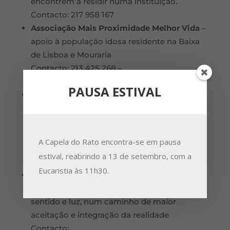
encontrem a residir numa instituição.
Contacto: 217 958 167
Associação Mais Proximidade Melhor Vida
–
apoio à população idosa residente na Baixa
de Lisboa e Mouraria
Contacto: 213 425 268 –
https://www.mpmv.pt/ampmv/
PAUSA ESTIVAL
Centro Social Paroquial de S. Francisco de
Paula
–
https://www.cspsaofranciscodepaula.pt/sobr
e-nos |
A Capela do Rato encontra-se em pausa
https://www.facebook.com/centrosocialsaofr
estival, reabrindo a 13 de setembro, com a
anciscodepaula/
Eucaristia às 11h30.
Ao 3º dia
– grupo de cristãos com doença
grave ou crónica que procuram encontrar
sentido e luz, num caminho de maior
aceitação e integração da realidade
Contacto: