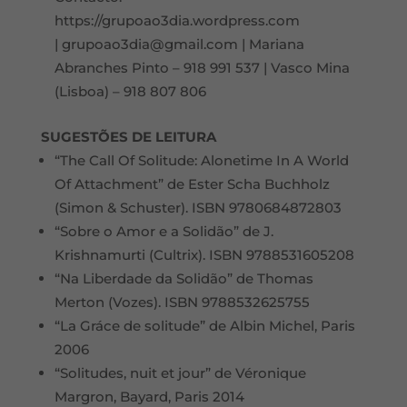
https://grupoao3dia.wordpress.com
|
grupoao3dia@gmail.com
| Mariana
Abranches Pinto – 918 991 537 | Vasco Mina
(Lisboa) – 918 807 806
SUGESTÕES DE LEITURA
“The Call Of Solitude: Alonetime In A World
Of Attachment” de Ester Scha Buchholz
(Simon & Schuster). ISBN 9780684872803
“Sobre o Amor e a Solidão” de J.
Krishnamurti (Cultrix). ISBN 9788531605208
“Na Liberdade da Solidão” de Thomas
Merton (Vozes). ISBN 9788532625755
“La Gráce de solitude” de Albin Michel, Paris
2006
“Solitudes, nuit et jour” de Véronique
Margron, Bayard, Paris 2014