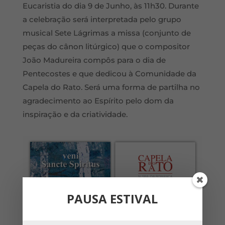
Eucaristia do dia 9 de Junho, às 11h30. Durante
a celebração será interpretada pelo grupo
musical Sete Lágrimas a missa (conjunto de
peças do cânon litúrgico) que o compositor
João Madureira compôs para o dia de
Pentecostes e que dedicou à Comunidade da
Capela do Rato. Será uma forma de partilha no
agradecimento ao Espírito pelo dom da
inspiração e da criatividade.
PAUSA ESTIVAL