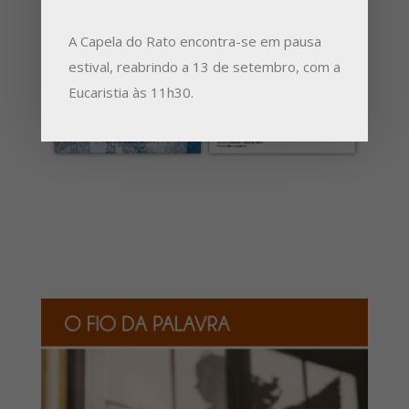
A Capela do Rato encontra-se em pausa
estival, reabrindo a 13 de setembro, com a
Eucaristia às 11h30.