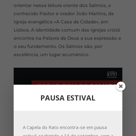
orientar nessa leitura orante dos Salmos, o
conhecido Pastor e orador João Martins, da
Igreja evangélica «A Casa da Cidade», em
Lisboa. A identidade comum das Igrejas cristã
encontra na Palavra de Deus a sua expressão e
o seu fundamento. Os Salmos são, por
excelência, um lugar ecuménico.
PAUSA ESTIVAL
A Capela do Rato encontra-se em pausa
estival, reabrindo a 13 de setembro, com a