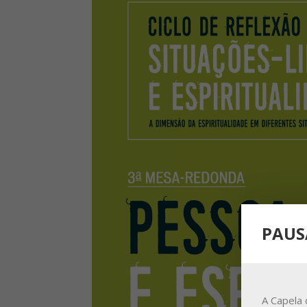
PAUS
A Capela 