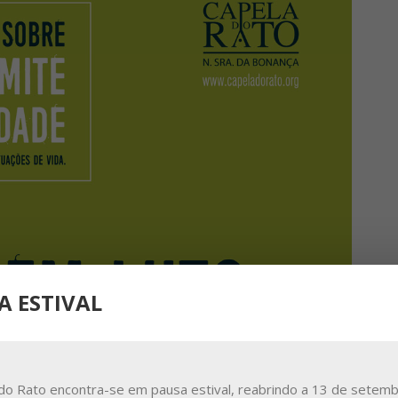
A ESTIVAL
do Rato encontra-se em pausa estival, reabrindo a 13 de setemb