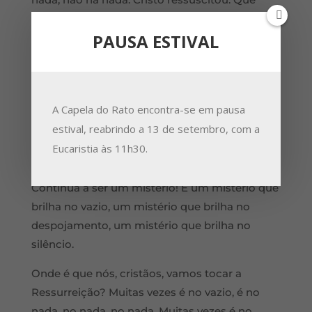
prova é que nós temos a que nos podemos
PAUSA ESTIVAL
agarrar? O que é que indica como sinal? Qual
é a coisa indubitável? Nada! Nós não temos
nada, nós aqui não temos nada. É um vazio,
não temos nada. Ele não está aqui, Ele não
A Capela do Rato encontra-se em pausa
está aqui. A Ressurreição não é nos
estival, reabrindo a 13 de setembro, com a
agarrarmos a uma certeza, não é nos
Eucaristia às 11h30.
agarrarmos a um corpo, não é nos agarrarmos
a uma realidade física, a uma explicação.
Continua a ser um mistério! E um mistério que
brilha no vazio, um mistério que brilha no
despojamento, um mistério que brilha no
silêncio.
Onde é que nós, cristãos, vamos tocar a
Ressurreição? Muitas vezes é no vazio, é no
nada, no nada, no nada. Muitas vezes é no