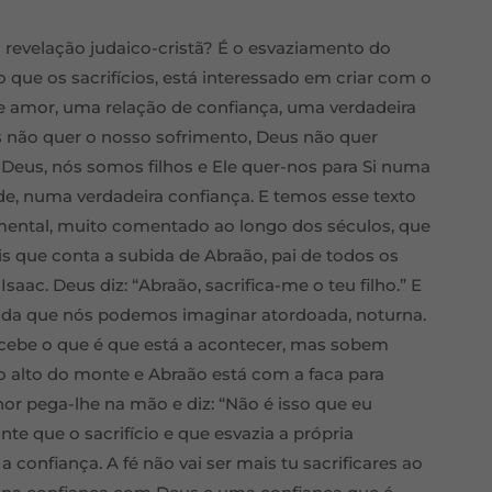
da revelação judaico-cristã? É o esvaziamento do
 que os sacrifícios, está interessado em criar com o
 amor, uma relação de confiança, uma verdadeira
s não quer o nosso sofrimento, Deus não quer
 Deus, nós somos filhos e Ele quer-nos para Si numa
e, numa verdadeira confiança. E temos esse texto
ental, muito comentado ao longo dos séculos, que
s que conta a subida de Abraão, pai de todos os
Isaac. Deus diz: “Abraão, sacrifica-me o teu filho.” E
bida que nós podemos imaginar atordoada, noturna.
cebe o que é que está a acontecer, mas sobem
 alto do monte e Abraão está com a faca para
hor pega-lhe na mão e diz: “Não é isso que eu
te que o sacrifício e que esvazia a própria
 a confiança. A fé não vai ser mais tu sacrificares ao