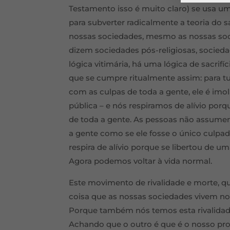
Testamento isso é muito claro) se usa uma
para subverter radicalmente a teoria do sa
nossas sociedades, mesmo as nossas soc
dizem sociedades pós-religiosas, socied
lógica vitimária, há uma lógica de sacrif
que se cumpre ritualmente assim: para t
com as culpas de toda a gente, ele é imo
pública – e nós respiramos de alívio po
de toda a gente. As pessoas não assume
a gente como se ele fosse o único culpado
respira de alívio porque se libertou de u
Agora podemos voltar à vida normal.
Este movimento de rivalidade e morte, qu
coisa que as nossas sociedades vivem no
Porque também nós temos esta rivalidade
Achando que o outro é que é o nosso pro