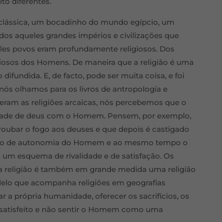
to diferentes.
clássica, um bocadinho do mundo egípcio, um
 aqueles grandes impérios e civilizações que
les povos eram profundamente religiosos. Dos
iosos dos Homens. De maneira que a religião é uma
ifundida. E, de facto, pode ser muita coisa, e foi
ós olhamos para os livros de antropologia e
ram as religiões arcaicas, nós percebemos que o
idade de deus com o Homem. Pensem, por exemplo,
oubar o fogo aos deuses e que depois é castigado
sejo de autonomia do Homem e ao mesmo tempo o
 um esquema de rivalidade e de satisfação. Os
o, a religião é também em grande medida uma religião
modelo que acompanha religiões em geografias
ar a própria humanidade, oferecer os sacrifícios, os
 satisfeito e não sentir o Homem como uma