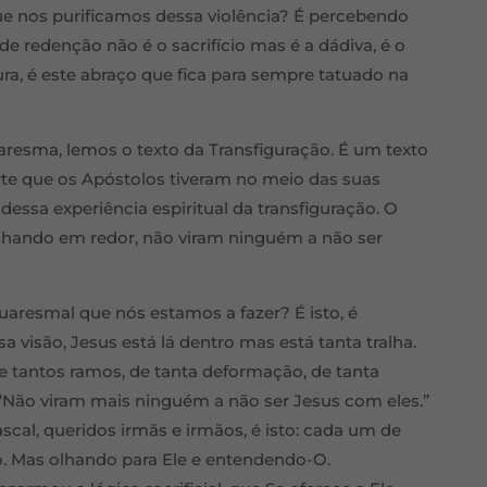
que nos purificamos dessa violência? É percebendo
e redenção não é o sacrifício mas é a dádiva, é o
rtura, é este abraço que fica para sempre tatuado na
resma, lemos o texto da Transfiguração. É um texto
orte que os Apóstolos tiveram no meio das suas
dessa experiência espiritual da transfiguração. O
olhando em redor, não viram ninguém a não ser
uaresmal que nós estamos a fazer? É isto, é
a visão, Jesus está lá dentro mas está tanta tralha.
e tantos ramos, de tanta deformação, de tanta
 “Não viram mais ninguém a não ser Jesus com eles.”
scal, queridos irmãs e irmãos, é isto: cada um de
o. Mas olhando para Ele e entendendo-O.