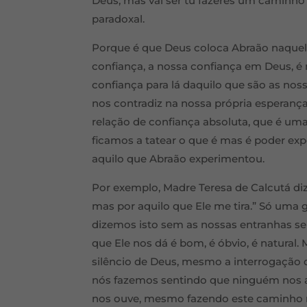
Deus, mas vai ser tu fazeres um caminh
paradoxal.
Porque é que Deus coloca Abraão naquela
confiança, a nossa confiança em Deus, é
confiança para lá daquilo que são as nos
nos contradiz na nossa própria esperança.
relação de confiança absoluta, que é um
ficamos a tatear o que é mas é poder ex
aquilo que Abraão experimentou.
Por exemplo, Madre Teresa de Calcutá diz
mas por aquilo que Ele me tira.” Só uma 
dizemos isto sem as nossas entranhas s
que Ele nos dá é bom, é óbvio, é natura
silêncio de Deus, mesmo a interrogação
nós fazemos sentindo que ninguém nos 
nos ouve, mesmo fazendo este caminho n