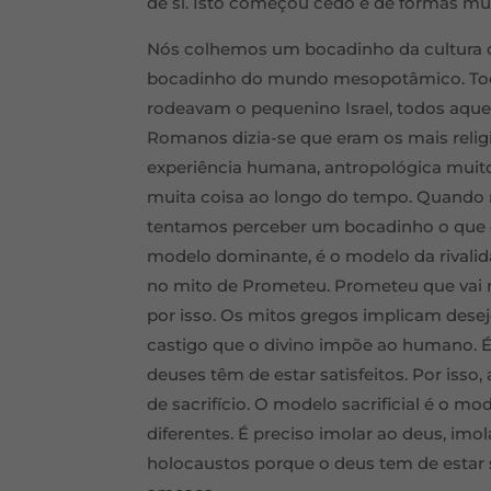
de si. Isto começou cedo e de formas mui
Nós colhemos um bocadinho da cultura 
bocadinho do mundo mesopotâmico. Todos
rodeavam o pequenino Israel, todos aque
Romanos dizia-se que eram os mais relig
experiência humana, antropológica muito d
muita coisa ao longo do tempo. Quando n
tentamos perceber um bocadinho o que e
modelo dominante, é o modelo da rival
no mito de Prometeu. Prometeu que vai r
por isso. Os mitos gregos implicam de
castigo que o divino impõe ao humano. É
deuses têm de estar satisfeitos. Por iss
de sacrifício. O modelo sacrificial é o 
diferentes. É preciso imolar ao deus, imol
holocaustos porque o deus tem de estar