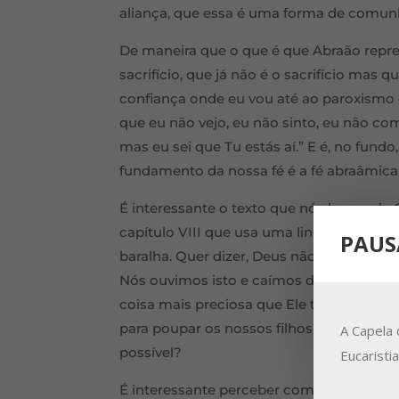
aliança, que essa é uma forma de comunhã
De maneira que o que é que Abraão repre
sacrifício, que já não é o sacrifício mas
confiança onde eu vou até ao paroxismo da
que eu não vejo, eu não sinto, eu não co
mas eu sei que Tu estás aí.” E é, no fundo
fundamento da nossa fé é a fé abraâmica
É interessante o texto que nós lemos d
capítulo VIII que usa uma linguagem sacr
PAUS
baralha. Quer dizer, Deus não poupou o 
Nós ouvimos isto e caímos de lado. Mas 
coisa mais preciosa que Ele tem, pode 
para poupar os nossos filhos e Deus não 
A Capela 
possível?
Eucaristi
É interessante perceber como nos Evange