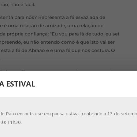
o, não é fácil.
senta para nós? Representa a fé esvaziada de
 que é uma relação de amizade, uma relação de
 própria confiança: “Eu vou para lá de tudo, eu sei
mpreendo, eu não entendo como é que isto vai ser
, esta a fé de Abraão e é uma fé que nos costura. O
.
a Carta aos Romanos, uma pequenina passagem do
ificial e que muitas vezes nos confunde, nos
A ESTIVAL
seu próprio Filho mas entregou-O à morte por nós.
como é que Deus pode ser assim, pode entregar a
não poupá-Lo, quando nós, humanos, fazemos tudo
poupa o seu próprio Filho? Como é que isto é
do Rato encontra-se em pausa estival, reabrindo a 13 de setemb
a às 11h30.
lhos (já o antigo Testamento faz isso, mas no Novo