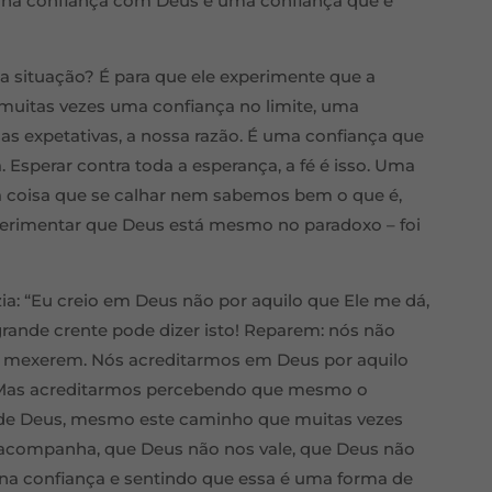
o na confiança com Deus e uma confiança que é
 situação? É para que ele experimente que a
 muitas vezes uma confiança no limite, uma
sas expetativas, a nossa razão. É uma confiança que
 Esperar contra toda a esperança, a fé é isso. Uma
a coisa que se calhar nem sabemos bem o que é,
perimentar que Deus está mesmo no paradoxo – foi
ia: “Eu creio em Deus não por aquilo que Ele me dá,
grande crente pode dizer isto! Reparem: nós não
e mexerem. Nós acreditarmos em Deus por aquilo
l. Mas acreditarmos percebendo que mesmo o
 de Deus, mesmo este caminho que muitas vezes
acompanha, que Deus não nos vale, que Deus não
a confiança e sentindo que essa é uma forma de