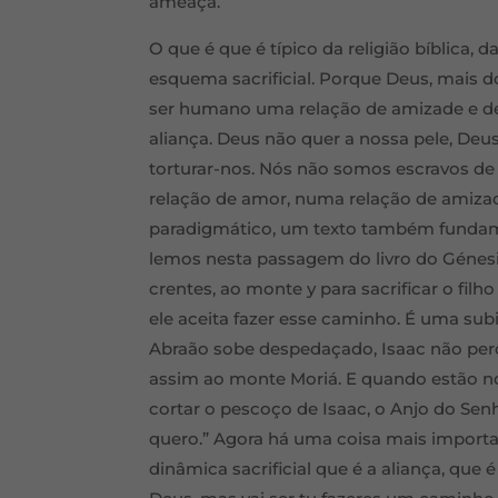
ameaça.
O que é que é típico da religião bíblica, 
esquema sacrificial. Porque Deus, mais do
ser humano uma relação de amizade e de
aliança. Deus não quer a nossa pele, Deu
torturar-nos. Nós não somos escravos de
relação de amor, numa relação de amizad
paradigmático, um texto também fundam
lemos nesta passagem do livro do Génesi
crentes, ao monte y para sacrificar o filho 
ele aceita fazer esse caminho. É uma su
Abraão sobe despedaçado, Isaac não per
assim ao monte Moriá. E quando estão no
cortar o pescoço de Isaac, o Anjo do Sen
quero.” Agora há uma coisa mais importan
dinâmica sacrificial que é a aliança, que é