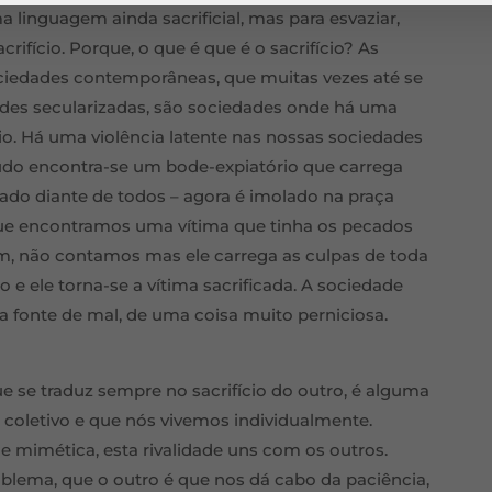
 linguagem ainda sacrificial, mas para esvaziar,
crifício. Porque, o que é que é o sacrifício? As
iedades contemporâneas, que muitas vezes até se
ades secularizadas, são sociedades onde há uma
ício. Há uma violência latente nas nossas sociedades
udo encontra-se um bode-expiatório que carrega
lado diante de todos – agora é imolado na praça
rque encontramos uma vítima que tinha os pecados
m, não contamos mas ele carrega as culpas de toda
 e ele torna-se a vítima sacrificada. A sociedade
ma fonte de mal, de uma coisa muito perniciosa.
e se traduz sempre no sacrifício do outro, é alguma
 coletivo e que nós vivemos individualmente.
 mimética, esta rivalidade uns com os outros.
blema, que o outro é que nos dá cabo da paciência,