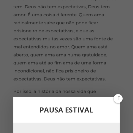
tem. Deus não tem expectativas, Deus tem
amor. É uma coisa diferente. Quem ama
radicalmente sabe que não pode ficar
prisioneiro de expectativas, e que as
expectativas muitas vezes são uma fonte de
mal entendidos no amor. Quem ama está
aberto, quem ama ama numa gratuidade,
quem ama até ao fim ama de uma forma
incondicional, não fica prisioneiro de
expectativas. Deus não tem expectativas.
Por isso, a história da nossa vida que
contamos a nós mesmos não pode ser uma
história: aí não correspondi às expectativas e
PAUSA ESTIVAL
agora? Não pode ser essa narrativa. Tem de ser
a narrativa de uma confiança que em cada
tempo da nossa vida nos é dada. A vida é