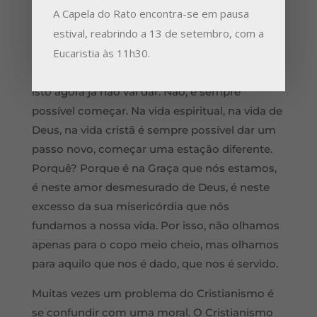
A Capela do Rato encontra-se em pausa
reversível, é reversível. A vida está em aberto, a
estival, reabrindo a 13 de setembro, com a
nossa vida está em aberto até ao fim. E por
Eucaristia às 11h30.
isso, é sempre possível começar, é sempre
possível partir. Não podemos dizer: eu não fiz,
isto agora já não vai dar. Não, é sempre
possível começar. Na vida espiritual, na vida de
Deus, na vida cristã é sempre possível dar um
passo novo, começar uma estação diferente.
Porquê? Porque é na Graça que nós estamos,
é neste amor desmesurado de Deus, é neste
excesso da sua misericórdia que nós
fundamos a nossa vida. Por isso, não olhamos
apenas para o copo meio cheio, mas olhamos
para aquilo que nos é dado, que nos é servido.
Muitas vezes um problema do Cristianismo é
se confundir com uma moral. O Cristianismo