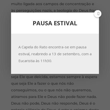
muito ligada aos campos de concentração e
às perseguições nazis, a teologia do Deus fraco
que nós encontramos em vozes como de
PAUSA ESTIVAL
Dietrich Bonhoeffer, ou encontramos na
mística de Etty Hillesum. Deus é fraco, Deus é
frágil, Deus é vulnerável, Deus não nos pode
salvar. O Deus que nós vemos levantado na
A Capela do Rato encontra-se em pausa
cruz é um Deus fraco, um Deus fraco. E é um
estival, reabrindo a 13 de setembro, com a
escândalo a fraqueza de Deus, é um escândalo.
Eucaristia às 11h30.
Porque nós estamos sempre à espera que seja
Ele que resolva, estamos sempre à espera que
seja Ele que deicida, estamos sempre à espera
que seja Ele a fazer o que nós não
conseguimos, ou o que nós não queremos,
atiramos para Ele e Deus não pode fazer nada.
Deus não pode, Deus não responde, Deus é o
próprio silêncio de Deus, é este o enigma desta