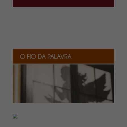
de
áudio