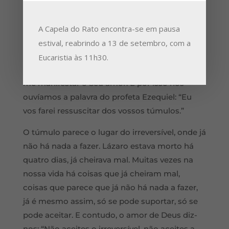
A palavra que hoje nos é dita, primeiro em
forma de promessa e depois em forma de
A Capela do Rato encontra-se em pausa
realidade, é que Deus está disposto a tudo para
estival, reabrindo a 13 de setembro, com a
vir ao nosso encontro. E cada um de nós tem
Eucaristia às 11h30.
de sentir isso. Deus está disposto a tudo para
me manifestar o Seu amor. E por isso nós
ouvíamos a palavra do profeta Ezequiel: “Eu
vos farei ressuscitar dos vossos túmulos.”
O túmulo parece o lugar do irreversível, onde já
não há nada a fazer. Lázaro estava morto há
quatro dias, já cheirava mal. Muitas vezes na
nossa vida há coisas que já cheiram mal,
coisas que parece que já não há nada a fazer,
já é mesmo assim, só se pode suportar, só se
pode aceitar. E contudo, o amor de Deus diz-
nos: “Não aceites o irreversível, não aceites a