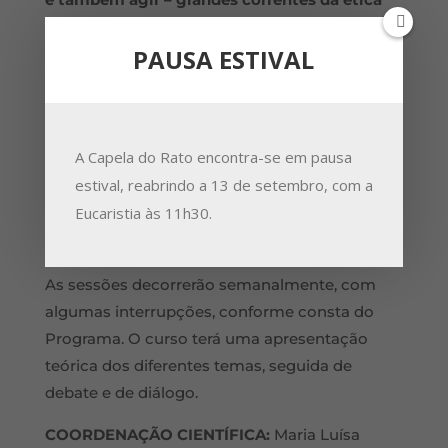
ocidental
. Contactámos uma série de
PAUSA ESTIVAL
professores universitários para trabalharem
as orientações éticas mais representativas do
nosso tempo. É de referir que a selecção foi
determinada pela disponibilidade dos
A Capela do Rato encontra-se em pausa
diferentes especialistas que generosamente
estival, reabrindo a 13 de setembro, com a
aceitaram o nosso pedido de colaboração. Da
Eucaristia às 11h30.
mesma forma assim ficam também
justificadas algumas ausências.
As sessões decorrerão semanalmente, com
algumas interrupções, conforme consta do
Programa. O curso terá uma apresentação
teórica dos diferentes temas, seguida de
debate e de diálogo.
COORDENAÇÃO CIENTÍFICA:
Maria Luísa