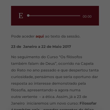
Reprodutor
00:00
de
áudio
Pode aceder
aqui
ao texto da sessão.
23 de
Janeiro a 22 de Maio 2017
No seguimento do Curso “Os filósofos
também falam de Deus”, ocorrido na Capela
do Rato no ano passado e que despertou tanta
curiosidade, pensámos que seria oportuno dar
resposta ao interesse demonstrado pela
filosofia, apresentando-a agora numa
outra vertente – a ética. Assim, já a 23 de
Janeiro iniciaremos um novo curso:
Filosofar
é também agir – grandes correntes da ética