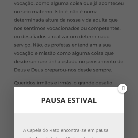
vocação, como alguma coisa que já aconteceu
no seio materno. Isto é, não é numa
determinada altura da nossa vida adulta que
nos sentimos vocacionados ou competentes,
ou desafiados a realizar um determinado
serviço. Não, os profetas entendiam a sua
vocação e missão como alguma coisa que
desde sempre tinha estado no pensamento de
Deus e Deus preparou-nos desde sempre.
Queridos irmãos e irmãs, o grande desafio
neste início deste ano, neste novo
PAUSA ESTIVAL
entendimento de nós próprios e daquilo que
somos também é um desafio a relermos a
nossa história. Se calhar, olhando para a nossa
própria biografia nós encontramos coisas
A Capela do Rato encontra-se em pausa
certas e incertas, encontramos o bem e o mal,